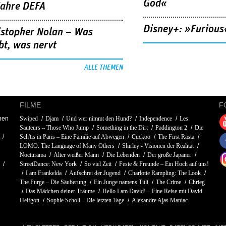
God«
Jahre DEFA
Disney+: »Furious
istopher Nolan – Was
bt, was nervt
ALLE THEMEN
FILME
F
nen
Swiped
Djam
Und wer nimmt den Hund?
Independence
Les
Sauteurs – Those Who Jump
Something in the Dirt
Paddington 2
Die
Sch'tis in Paris – Eine Familie auf Abwegen
Cuckoo
The First Rasta
LOMO: The Language of Many Others
Shirley - Visionen der Realität
Nocturama
Alter weißer Mann
Die Lebenden
Der große Japaner
StreetDance: New York
So viel Zeit
Feste & Freunde – Ein Hoch auf uns!
I am Frankelda
Aufschrei der Jugend
Charlotte Rampling: The Look
The Purge – Die Säuberung
Ein Junge namens Titli
The Crime
Chrieg
Das Mädchen deiner Träume
Hello I am David! – Eine Reise mit David
Helfgott
Sophie Scholl – Die letzten Tage
Alexandre Ajas Maniac