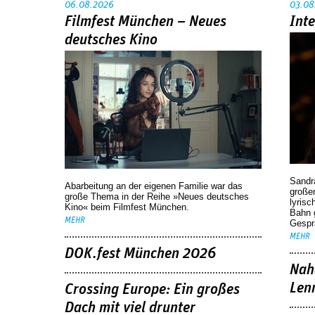
06.08.2026
03.08
Filmfest München – Neues
Int
deutsches Kino
Sandr
Abarbeitung an der eigenen Familie war das
großen
große Thema in der Reihe »Neues deutsches
lyrisc
Kino« beim Filmfest München.
Bahn 
MEHR
Gespr
MEHR
DOK.fest München 2026
Nah
Len
Crossing Europe: Ein großes
Dach mit viel drunter