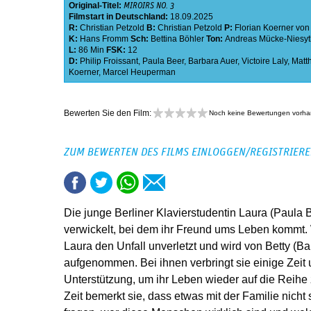
Original-Titel:
MIROIRS NO. 3
Filmstart in Deutschland:
18.09.2025
R:
Christian Petzold
B:
Christian Petzold
P:
Florian Koerner von
K:
Hans Fromm
Sch:
Bettina Böhler
Ton:
Andreas Mücke-Niesyt
L:
86 Min
FSK:
12
D:
Philip Froissant
,
Paula Beer
,
Barbara Auer
,
Victoire Laly
,
Matt
Koerner
,
Marcel Heuperman
Bewerten Sie den Film:
Noch keine Bewertungen vorh
ZUM BEWERTEN DES FILMS EINLOGGEN/REGISTRIER
Die junge Berliner Klavierstudentin Laura (Paula B
verwickelt, bei dem ihr Freund ums Leben kommt.
Laura den Unfall unverletzt und wird von Betty (Ba
aufgenommen. Bei ihnen verbringt sie einige Zeit 
Unterstützung, um ihr Leben wieder auf die Reih
Zeit bemerkt sie, dass etwas mit der Familie nicht 