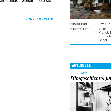
lche dunklen Geheimnisse sie
ZUR FILMKRITIK
Grégory
REGISSEUR:
Valérie 
DARSTELLER:
Pierrot
,
Emma Ra
Bridet
AKTUELLES
06.08.2026
Filmgeschichte: Ju