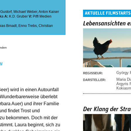
 Gustorf
,
Michael Weber
,
Anton Kaiser
AKTUELLE FILMSTARTS
ka
A:
K.D. Gruber
V:
Piffl Medien
Lebensansichten e
hias Brnadt
,
Enno Trebs
,
Christian
anden
EN
György P
REGISSEUR:
Maria D
DARSTELLER:
Argyris
Kokias
eer) wird in einen Autounfall
 Wunderbarerweise überlebt
rbara Auer) und ihrer Familie
Der Klang der Stra
und findet Trost und
e zu bekommen. Doch mit der
stimmt. Laura beginnt, sich zu