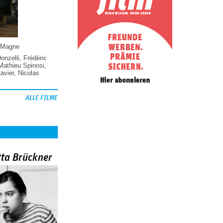
 Magne
Donzelli
,
Frédéric
Mathieu Spinosi
,
vier
,
Nicolas
ALLE FILME
tta Brückner