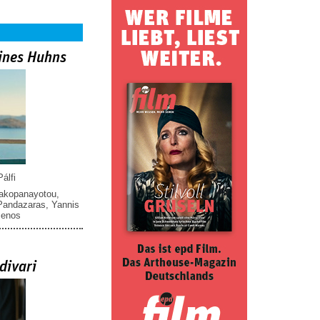
ines Huhns
álfi
iakopanayotou
,
 Pandazaras
,
Yannis
menos
divari