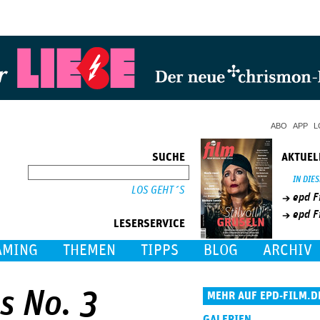
Jump to Navigation
ABO
APP
L
SUCHE
AKTUEL
SUCHE
IN DIE
epd F
epd F
LESERSERVICE
AMING
THEMEN
TIPPS
BLOG
ARCHIV
s No. 3
MEHR AUF EPD-FILM.D
GALERIEN