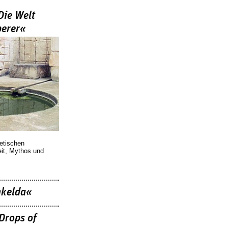
Die Welt
berer«
oetischen
eit, Mythos und
nkelda«
Drops of