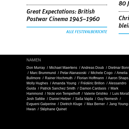
80 
Great Expectations: British
Chr
Postwar Cinema 1945–1960
blei
ALLE FESTIVALBERICHTE
NAMEN
Don Murray
Michael Maertens
Andreas Doub
Dietmar Bon
Marc Brummund
Petar Atanasoski
Michele Cogo
Amelia
Bullmore
Rainer Hochmuth
Florian Hoffmann
Aaron Shaps
Molly Hughes
Amanda Young
Frédéric Brillon
Alessandro
Guida
Patrick Sanchez Smith
Damon Cardasis
Mark
Hammond
Nicki von Tempelhoff
Valerie Grishko
Luis Morat
Josh Safdie
Daniel Hetzer
Saša Vajda
Guy Nemesh
Evgueni Galperine
Dietrich Kluge
Max Berner
Jang Young-
Hwan
Stéphane Quinet