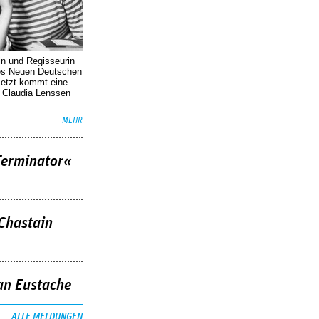
in und Regisseurin
des Neuen Deutschen
Jetzt kommt eine
. Claudia Lenssen
MEHR
Terminator«
 Chastain
an Eustache
ALLE MELDUNGEN