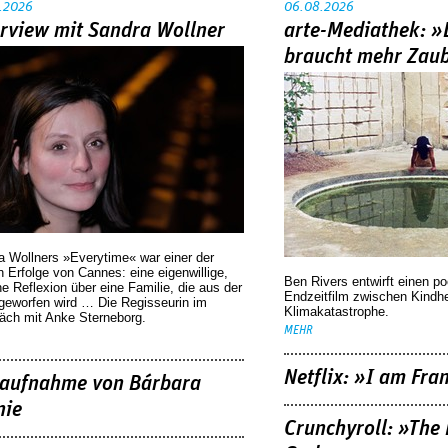
.2026
06.08.2026
erview mit Sandra Wollner
arte-Mediathek: »
braucht mehr Zau
a Wollners »Everytime« war einer der
 Erfolge von Cannes: eine eigenwillige,
Ben Rivers entwirft einen p
he Reflexion über eine ­Familie, die aus der
Endzeitfilm zwischen Kindh
geworfen wird … Die Regisseurin im
Klimakatastrophe.
äch mit Anke Sterneborg.
MEHR
Netflix: »I am Fra
aufnahme von Bárbara
nie
Crunchyroll: »The 