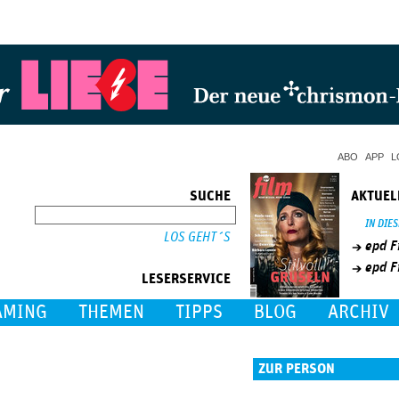
Jump to Navigation
ABO
APP
L
SUCHE
AKTUEL
SUCHE
IN DIE
epd F
epd F
LESERSERVICE
AMING
THEMEN
TIPPS
BLOG
ARCHIV
ZUR PERSON