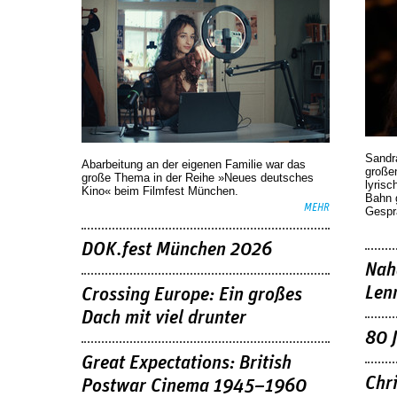
Sandr
Abarbeitung an der eigenen Familie war das
großen
große Thema in der Reihe »Neues deutsches
lyrisc
Kino« beim Filmfest München.
Bahn 
MEHR
Gespr
DOK.fest München 2026
Nah
Len
Crossing Europe: Ein großes
Dach mit viel drunter
80 
Great Expectations: British
Chr
Postwar Cinema 1945–1960