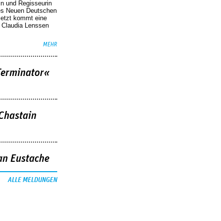
in und Regisseurin
des Neuen Deutschen
Jetzt kommt eine
. Claudia Lenssen
MEHR
Terminator«
 Chastain
an Eustache
ALLE MELDUNGEN