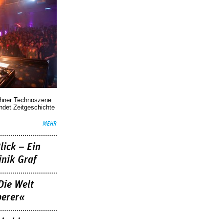
chner Technoszene
indet Zeitgeschichte
MEHR
lick – Ein
nik Graf
Die Welt
berer«