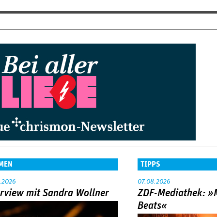
MEN
TIPPS
.2026
07.08.2026
erview mit Sandra Wollner
ZDF-Mediathek: 
Beats«