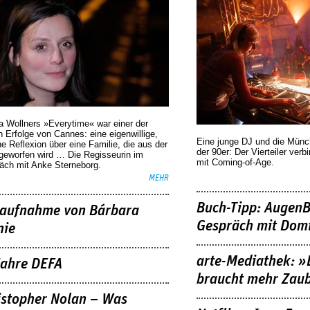
a Wollners »Everytime« war einer der
 Erfolge von Cannes: eine eigenwillige,
Eine junge DJ und die Mün
he Reflexion über eine ­Familie, die aus der
der 90er: Der Vierteiler verb
geworfen wird … Die Regisseurin im
mit Coming-of-Age.
äch mit Anke Sterneborg.
MEHR
Buch-Tipp: AugenB
aufnahme von Bárbara
Gespräch mit Domi
nie
arte-Mediathek: »
Jahre DEFA
braucht mehr Zau
istopher Nolan – Was