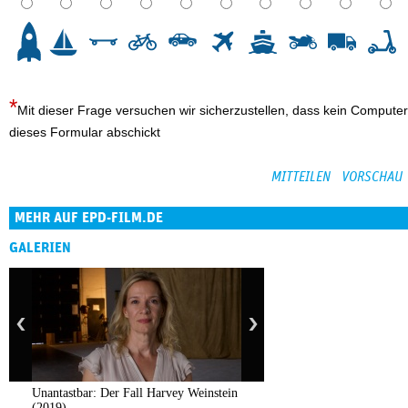
3
4
5
6
7
8
9
10
Mit dieser Frage versuchen wir sicherzustellen, dass kein Computer
dieses Formular abschickt
MEHR AUF EPD-FILM.DE
GALERIEN
Unantastbar: Der Fall Harvey Weinstein
(2019)