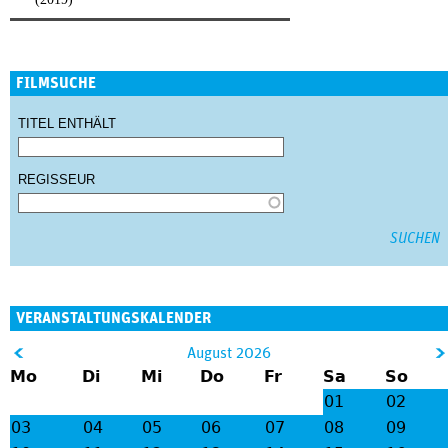
FILMSUCHE
TITEL ENTHÄLT
REGISSEUR
VERANSTALTUNGSKALENDER
&
August 2026
Mo
Di
Mi
Do
Fr
Sa
So
lt;
gt
01
02
;
03
04
05
06
07
08
09