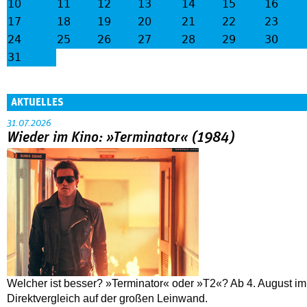
10
11
12
13
14
15
16
17
18
19
20
21
22
23
24
25
26
27
28
29
30
31
AKTUELLES
31.07.2026
Wieder im Kino: »Terminator« (1984)
Welcher ist besser? »Terminator« oder »T2«? Ab 4. August im
Direktvergleich auf der großen Leinwand.