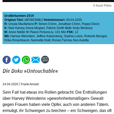
© Koch Films
Großbritannien
2019
Original-Titel:
Heimkinostart:
09.04.2020
UNTOUCHABLE
R:
Ursula Macfarlane
P:
Simon Chinn
,
Jonathan Chinn
,
Poppy Dixon
K:
Neil Harvey
,
Amza Moglan
,
Patrick Smith
Sch:
Andy Worboys
M:
Anne Nikitin
V:
Plaion Pictures
L:
101 Min
FSK:
12
Mit:
Harvey Weinstein
,
Jeffrey Katzenberg
,
Sophia Loren
,
Roberto Benigni
,
Erika Rosenbaum
,
Nannette Klatt
,
Ronan Farrow
,
Ken Auletta
Die Doku »Untouchable«
24.04.2020
Frank Arnold
Sein Fall hat etwas ins Rollen gebracht: Die Enthüllungen
über Harvey Weinsteins »gewohnheitsmäßiger« Gewalt
gegen Frauen haben viele Opfer, auch von anderen Tätern,
ermutigt, ihr Schweigen zu brechen – ein Schweigen, das oft