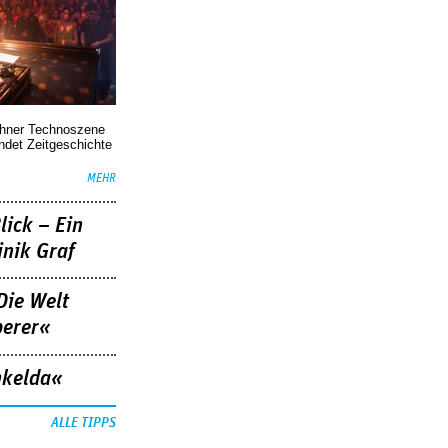
chner Technoszene
indet Zeitgeschichte
MEHR
lick – Ein
nik Graf
Die Welt
berer«
nkelda«