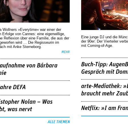
a Wollners »Everytime« war einer der
 Erfolge von Cannes: eine eigenwillige,
Eine junge DJ und die Mün
he Reflexion über eine ­Familie, die aus der
der 90er: Der Vierteiler verb
geworfen wird … Die Regisseurin im
mit Coming-of-Age.
äch mit Anke Sterneborg.
MEHR
Buch-Tipp: AugenB
aufnahme von Bárbara
Gespräch mit Domi
nie
arte-Mediathek: »
Jahre DEFA
braucht mehr Zau
istopher Nolan – Was
Netflix: »I am Fra
bt, was nervt