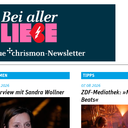
MEN
TIPPS
.2026
07.08.2026
erview mit Sandra Wollner
ZDF-Mediathek: 
Beats«