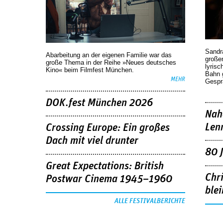
Sandr
Abarbeitung an der eigenen Familie war das
großen
große Thema in der Reihe »Neues deutsches
lyrisc
Kino« beim Filmfest München.
Bahn 
MEHR
Gespr
DOK.fest München 2026
Nah
Len
Crossing Europe: Ein großes
Dach mit viel drunter
80 
Great Expectations: British
Chr
Postwar Cinema 1945–1960
blei