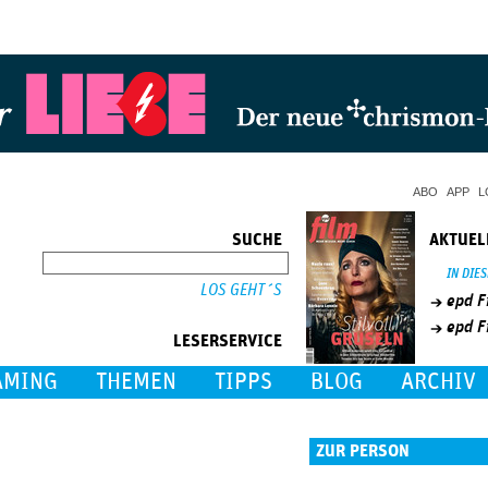
Jump to Navigation
ABO
APP
L
SUCHE
AKTUEL
SUCHE
IN DIE
epd F
epd F
LESERSERVICE
AMING
THEMEN
TIPPS
BLOG
ARCHIV
ZUR PERSON