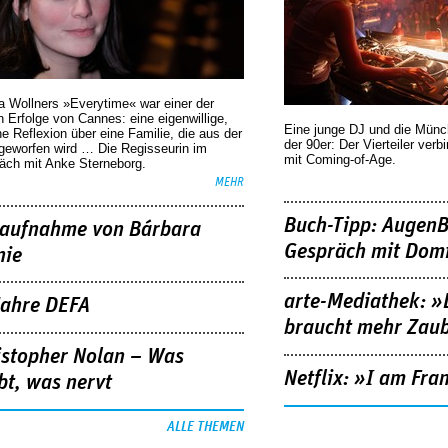
a Wollners »Everytime« war einer der
 Erfolge von Cannes: eine eigenwillige,
Eine junge DJ und die Mün
he Reflexion über eine ­Familie, die aus der
der 90er: Der Vierteiler verb
geworfen wird … Die Regisseurin im
mit Coming-of-Age.
äch mit Anke Sterneborg.
MEHR
Buch-Tipp: AugenB
aufnahme von Bárbara
Gespräch mit Domi
nie
arte-Mediathek: »
Jahre DEFA
braucht mehr Zau
istopher Nolan – Was
Netflix: »I am Fra
bt, was nervt
ALLE THEMEN