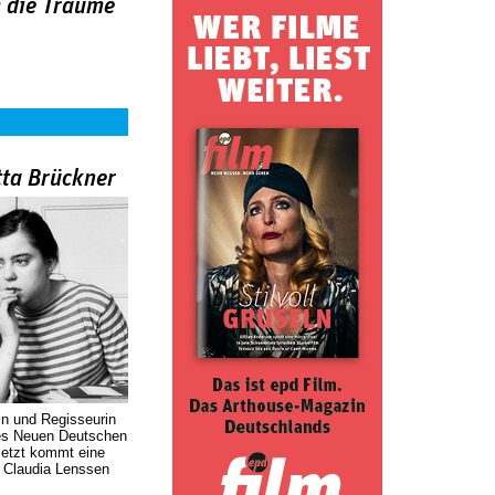
m die Träume
tta Brückner
in und Regisseurin
des Neuen Deutschen
Jetzt kommt eine
. Claudia Lenssen