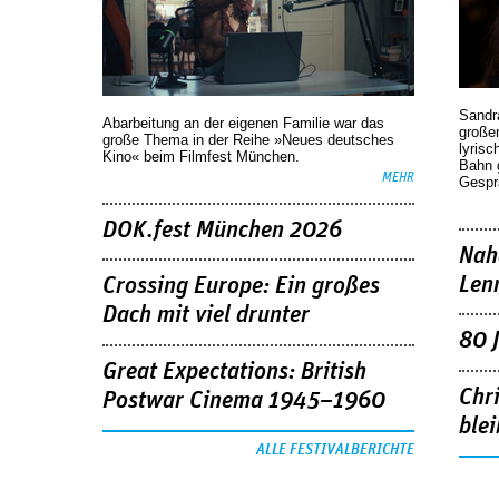
Sandr
Abarbeitung an der eigenen Familie war das
großen
große Thema in der Reihe »Neues deutsches
lyrisc
Kino« beim Filmfest München.
Bahn 
MEHR
Gespr
DOK.fest München 2026
Nah
Len
Crossing Europe: Ein großes
Dach mit viel drunter
80 
Great Expectations: British
Chr
Postwar Cinema 1945–1960
blei
ALLE FESTIVALBERICHTE