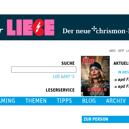
Jump to Navigation
ABO
APP
L
SUCHE
AKTUEL
SUCHE
IN DIE
epd F
epd F
LESERSERVICE
AMING
THEMEN
TIPPS
BLOG
ARCHIV
ZUR PERSON