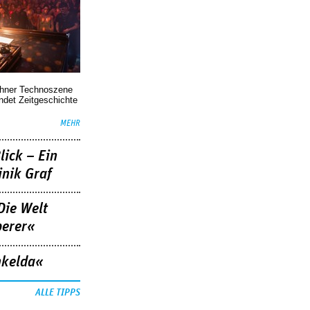
chner Technoszene
indet Zeitgeschichte
MEHR
lick – Ein
nik Graf
Die Welt
berer«
nkelda«
ALLE TIPPS