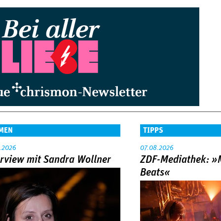
MEN
TIPPS
.2026
07.08.2026
erview mit Sandra Wollner
ZDF-Mediathek: 
Beats«