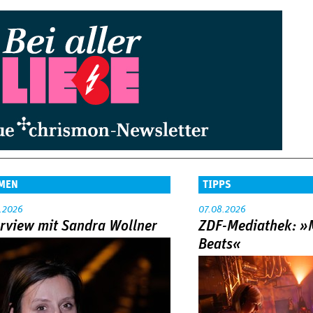
MEN
TIPPS
.2026
07.08.2026
erview mit Sandra Wollner
ZDF-Mediathek: 
Beats«