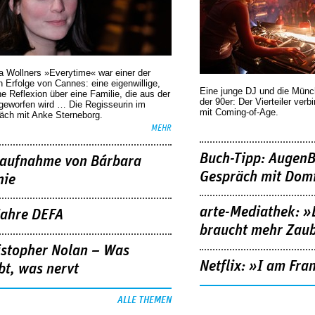
a Wollners »Everytime« war einer der
 Erfolge von Cannes: eine eigenwillige,
Eine junge DJ und die Mün
he Reflexion über eine ­Familie, die aus der
der 90er: Der Vierteiler verb
geworfen wird … Die Regisseurin im
mit Coming-of-Age.
äch mit Anke Sterneborg.
MEHR
Buch-Tipp: AugenB
aufnahme von Bárbara
Gespräch mit Domi
nie
arte-Mediathek: »
Jahre DEFA
braucht mehr Zau
istopher Nolan – Was
Netflix: »I am Fra
bt, was nervt
ALLE THEMEN