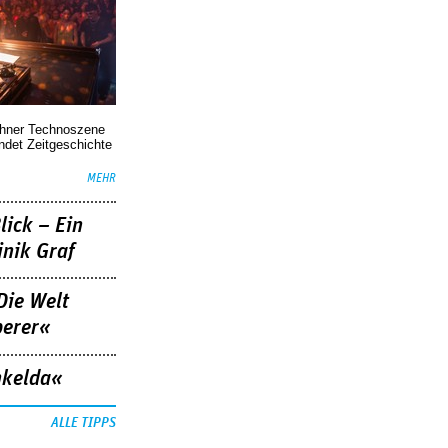
chner Technoszene
indet Zeitgeschichte
MEHR
lick – Ein
nik Graf
Die Welt
berer«
nkelda«
ALLE TIPPS