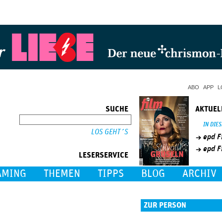
Jump to Navigation
ABO
APP
L
SUCHE
AKTUEL
SUCHE
IN DIE
epd F
epd F
LESERSERVICE
AMING
THEMEN
TIPPS
BLOG
ARCHIV
ZUR PERSON