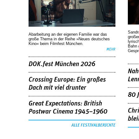
Sandr
Abarbeitung an der eigenen Familie war das
großen
große Thema in der Reihe »Neues deutsches
lyrisc
Kino« beim Filmfest München.
Bahn 
MEHR
Gespr
DOK.fest München 2026
Nah
Len
Crossing Europe: Ein großes
Dach mit viel drunter
80 
Great Expectations: British
Chr
Postwar Cinema 1945–1960
blei
ALLE FESTIVALBERICHTE