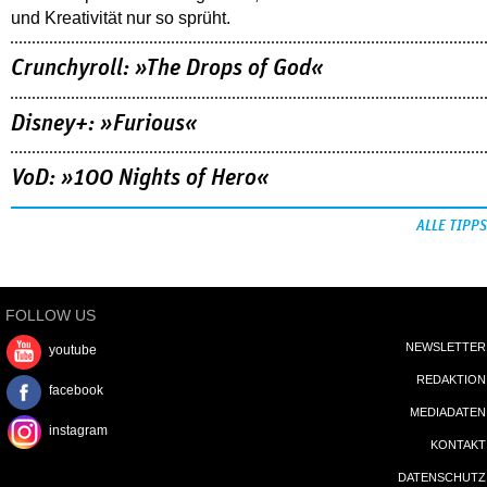
und Kreativität nur so sprüht.
Crunchyroll: »The Drops of God«
Disney+: »Furious«
VoD: »100 Nights of Hero«
ALLE TIPPS
FOLLOW US
NEWSLETTER
youtube
REDAKTION
facebook
MEDIADATEN
instagram
KONTAKT
DATENSCHUTZ