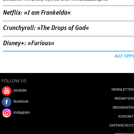
Netflix: »I am Frankelda«
Crunchyroll: »The Drops of God«
Disney+: »Furious«
ALLE TIPPS
FOLLOW US
NEWSLETTER
youtube
REDAKTION
facebook
MEDIADATEN
instagram
KONTAKT
DATENSCHUTZ