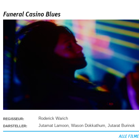
Funeral Casino Blues
Roderick Warich
REGISSEUR:
Jutamat Lamoon
,
Wason Dokkathum
,
Jutarat Burinok
DARSTELLER:
ALLE FILME