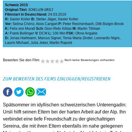
Schweiz
2015
Original-Titel:
SCHELLEN-URSLI
Filmstart in Deutschland:
24.03.2016
R:
Xavier Koller
B:
Stefan Jäger
,
Xavier Koller
Vor:
Selina Chönz
,
Alois Carigiet
P:
Peter Reichenbach
,
Ditti Bürgin-Brook
K:
Felix von Muralt
Sch:
Gion-Reto Killias
M:
Martin Tillman
A:
Frank Bollinger
V:
DCM
L:
100 Min
FSK:
Ohne Angabe
D:
Jonas Hartmann
,
Marcus Signer
,
Tonia Maria Zindel
,
Leonardo Nigro
,
Laurin Michael
,
Julia Jeker
,
Martin Rapold
Bewerten Sie den Film:
Noch keine Bewertungen vorhanden
ZUM BEWERTEN DES FILMS EINLOGGEN/REGISTRIEREN
Spätsommer im idyllischen schweizerischen Unterengadin:
Ursli hilft seinen Eltern bei der harten Arbeit auf der Alp. Ihn
verbindet eine tiefe Freundschaft zu der gleichaltrigen
Sereina, die mit ihren Eltern ebenfalls im nahe gelegenen