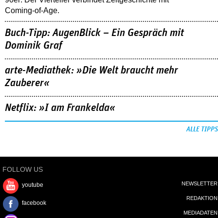
Coming-of-Age.
Buch-Tipp: AugenBlick – Ein Gespräch mit
Dominik Graf
arte-Mediathek: »Die Welt braucht mehr
Zauberer«
Netflix: »I am Frankelda«
ALLE TIPPS
FOLLOW US
NEWSLETTER
youtube
REDAKTION
facebook
MEDIADATEN