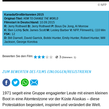
© NFP
Kanada
Großbritannien
2015
Original-Titel:
HOW TO CHANGE THE WORLD
Filmstart in Deutschland:
10.09.2015
R:
Jerry Rothwell
B:
Jerry Rothwell
P:
Bous De Jong
,
Al Morrow
K:
Ben Lichty
Sch:
James Scott
M:
Lesley Barber
V:
NFP
,
Filmwelt
L:
110 Min
FSK:
12
D:
Bill Darnell
,
David Garrick
,
Bobbi Hunter
,
Emily Hunter
,
Robert Hunter
,
Will
Jackson
,
George Korotva
⌀
Bewerten Sie den Film:
3
(Stimmen:
1
)
ZUM BEWERTEN DES FILMS EINLOGGEN/REGISTRIEREN
1971 segelt eine Gruppe engagierter Leute mit einem kleinen
Boot in eine Atomtestzone vor der Küste Alaskas – diese
Protestaktion begeistert, inspiriert und verändert die Welt.