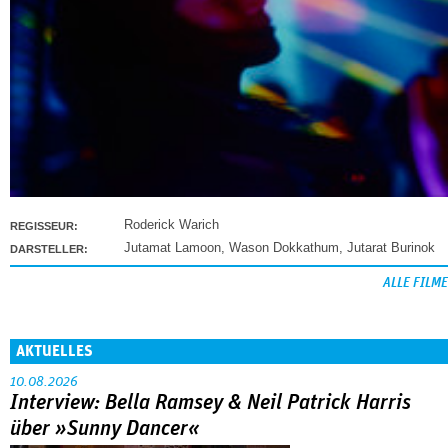
Roderick Warich
REGISSEUR:
Jutamat Lamoon
,
Wason Dokkathum
,
Jutarat Burinok
DARSTELLER:
ALLE FILME
AKTUELLES
10.08.2026
Interview: Bella Ramsey & Neil Patrick Harris
über »Sunny Dancer«