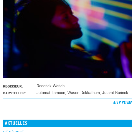
Roderick Warich
REGISSEUR:
Jutamat Lamoon
,
Wason Dokkathum
,
Jutarat Burinok
DARSTELLER:
ALLE FILME
AKTUELLES