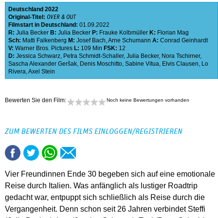
Deutschland
2022
Original-Titel:
OVER & OUT
Filmstart in Deutschland:
01.09.2022
R:
Julia Becker
B:
Julia Becker
P:
Frauke Kolbmüller
K:
Florian Mag
Sch:
Matti Falkenberg
M:
Josef Bach
,
Arne Schumann
A:
Conrad Geinhardt
V:
Warner Bros. Pictures
L:
109 Min
FSK:
12
D:
Jessica Schwarz
,
Petra Schmidt-Schaller
,
Julia Becker
,
Nora Tschirner
,
Sascha Alexander Geršak
,
Denis Moschitto
,
Sabine Vitua
,
Elvis Clausen
,
Lo
Rivera
,
Axel Stein
Bewerten Sie den Film:
Noch keine Bewertungen vorhanden
ZUM BEWERTEN DES FILMS EINLOGGEN/REGISTRIEREN
Vier Freundinnen Ende 30 begeben sich auf eine emotionale
Reise durch Italien. Was anfänglich als lustiger Roadtrip
gedacht war, entpuppt sich schließlich als Reise durch die
Vergangenheit. Denn schon seit 26 Jahren verbindet Steffi