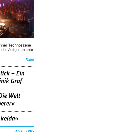
chner Technoszene
indet Zeitgeschichte
MEHR
lick – Ein
nik Graf
Die Welt
berer«
nkelda«
ALLE TIPPS