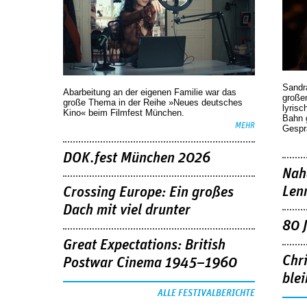
Sandr
Abarbeitung an der eigenen Familie war das
großen
große Thema in der Reihe »Neues deutsches
lyrisc
Kino« beim Filmfest München.
Bahn 
MEHR
Gespr
DOK.fest München 2026
Nah
Len
Crossing Europe: Ein großes
Dach mit viel drunter
80 
Great Expectations: British
Chr
Postwar Cinema 1945–1960
blei
ALLE FESTIVALBERICHTE