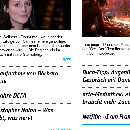
a Wollners »Everytime« war einer der
 Erfolge von Cannes: eine eigenwillige,
Eine junge DJ und die Mün
he Reflexion über eine ­Familie, die aus der
der 90er: Der Vierteiler verb
geworfen wird … Die Regisseurin im
mit Coming-of-Age.
äch mit Anke Sterneborg.
MEHR
Buch-Tipp: AugenB
aufnahme von Bárbara
Gespräch mit Domi
nie
arte-Mediathek: »
Jahre DEFA
braucht mehr Zau
istopher Nolan – Was
Netflix: »I am Fra
bt, was nervt