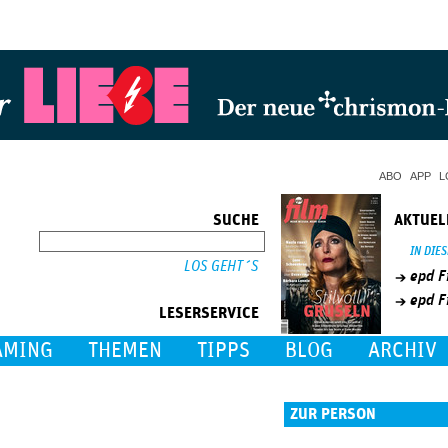
Jump to Navigation
ABO
APP
L
SUCHE
AKTUEL
SUCHE
IN DIE
epd F
epd F
LESERSERVICE
AMING
THEMEN
TIPPS
BLOG
ARCHIV
ZUR PERSON