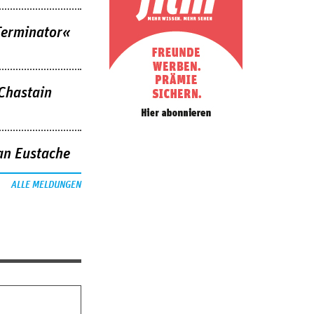
Terminator«
 Chastain
an Eustache
ALLE MELDUNGEN