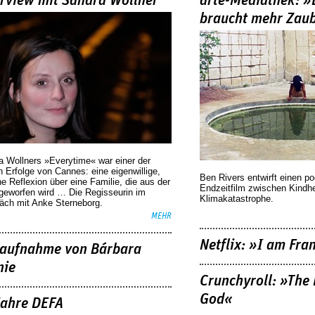
erview mit Sandra Wollner
arte-Mediathek: »
braucht mehr Zau
a Wollners »Everytime« war einer der
 Erfolge von Cannes: eine eigenwillige,
Ben Rivers entwirft einen p
he Reflexion über eine ­Familie, die aus der
Endzeitfilm zwischen Kindh
geworfen wird … Die Regisseurin im
Klimakatastrophe.
äch mit Anke Sterneborg.
MEHR
Netflix: »I am Fra
aufnahme von Bárbara
nie
Crunchyroll: »The 
God«
Jahre DEFA