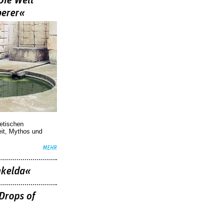
Die Welt
berer«
oetischen
eit, Mythos und
MEHR
nkelda«
Drops of