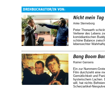
DREHBUCHAUTOR/IN VON:
Nicht mein Tag
Anke Sterneborg
Peter Thorwarth schick
Verlierer des Lebens z
komödiantischen Buddy 
schöne Balance zwisch
lebensechter Wahrhafti
Bang Boom Ba
Rainer Gansera
Ein zur Nummern-Grote
Film durchzieht eine m
Gemütlichkeit und Pani
hysterischem Lachen. D
will, hat nichts Befrei
Scherzartikel-Niespulve