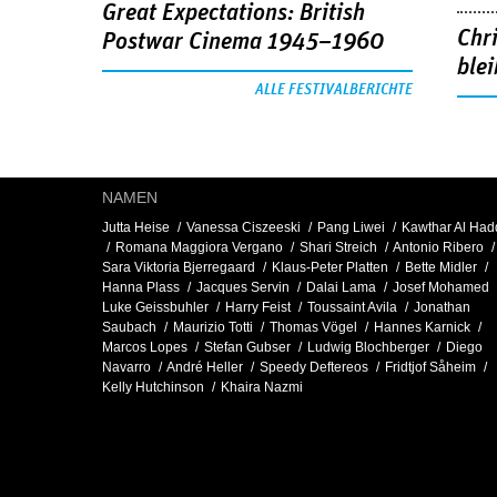
Great Expectations: British
Chr
Postwar Cinema 1945–1960
blei
ALLE FESTIVALBERICHTE
NAMEN
Jutta Heise
Vanessa Ciszeeski
Pang Liwei
Kawthar Al Ha
Romana Maggiora Vergano
Shari Streich
Antonio Ribero
Sara Viktoria Bjerregaard
Klaus-Peter Platten
Bette Midler
Hanna Plass
Jacques Servin
Dalai Lama
Josef Mohamed
Luke Geissbuhler
Harry Feist
Toussaint Avila
Jonathan
Saubach
Maurizio Totti
Thomas Vögel
Hannes Karnick
Marcos Lopes
Stefan Gubser
Ludwig Blochberger
Diego
Navarro
André Heller
Speedy Deftereos
Fridtjof Såheim
Kelly Hutchinson
Khaira Nazmi