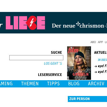
Jump to Navigation
ABO
APP
L
SUCHE
AKTUEL
SUCHE
IN DIE
epd F
epd F
LESERSERVICE
AMING
THEMEN
TIPPS
BLOG
ARCHIV
ZUR PERSON