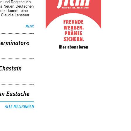
in und Regisseurin
des Neuen Deutschen
Jetzt kommt eine
. Claudia Lenssen
MEHR
Terminator«
 Chastain
an Eustache
ALLE MELDUNGEN