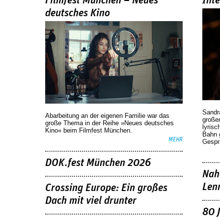
Filmfest München – Neues
Int
deutsches Kino
Sandr
Abarbeitung an der eigenen Familie war das
großen
große Thema in der Reihe »Neues deutsches
lyrisc
Kino« beim Filmfest München.
Bahn 
MEHR
Gespr
DOK.fest München 2026
Nah
Len
Crossing Europe: Ein großes
Dach mit viel drunter
80 