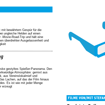
t mit bewährtem Gespür für die
wei ungleiche Helden auf einen
-Movie-Road-Trip und hält eine
en überdrehter Ausgelassenheit und
gkeit
ng
ske gestyltes Spießer-Panorama. Den
erkwürdige Atmosphäre: gemixt aus
k, aus Vereinslokalmief und
as Lachen, auf das der Film hinaus
endes. Es ist wie mit jeder Menge
r erzeugt
FILME VON/MIT STEFA