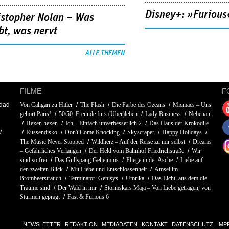
Disney+: »Furious
istopher Nolan – Was
bt, was nervt
ALLE THEMEN
FILME
F
ddad
Von Caligari zu Hitler
The Flash
Die Farbe des Ozeans
Micmacs – Uns
gehört Paris!
50/50: Freunde fürs (Über)leben
Lady Business
Nebenan
Hexen hexen
Ich – Einfach unverbesserlich 2
Das Haus der Krokodile
Russendisko
Don't Come Knocking
Skyscraper
Happy Holidays
The Music Never Stopped
Wildherz – Auf der Reise zu mir selbst
Dreams
– Gefährliches Verlangen
Der Held vom Bahnhof Friedrichstraße
Wir
sind so frei
Das Gullspång Geheimnis
Fliege in der Asche
Liebe auf
den zweiten Blick
Mit Liebe und Entschlossenheit
Amsel im
Brombeerstrauch
Terminator: Genisys
Umrika
Das Licht, aus dem die
Träume sind
Der Wald in mir
Stormskärs Maja – Von Liebe getragen, von
Stürmen geprägt
Fast & Furious 6
NEWSLETTER
REDAKTION
MEDIADATEN
KONTAKT
DATENSCHUTZ
IMP