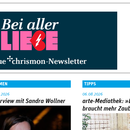
MEN
TIPPS
.2026
06.08.2026
erview mit Sandra Wollner
arte-Mediathek: »
braucht mehr Zau