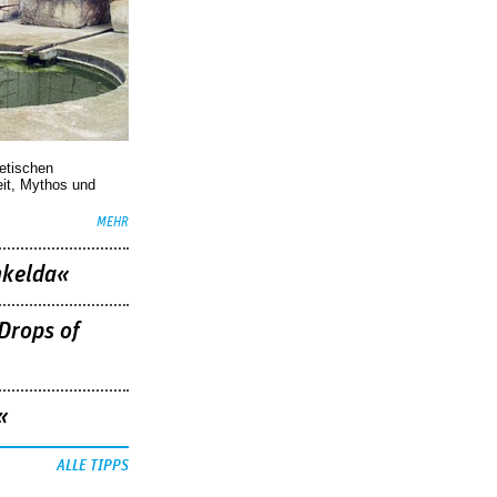
oetischen
eit, Mythos und
MEHR
nkelda«
Drops of
«
ALLE TIPPS