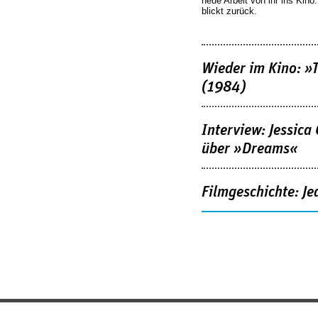
neue Arbeit von ihr ins Kino
blickt zurück.
Wieder im Kino: »
(1984)
Interview: Jessica
über »Dreams«
Filmgeschichte: Je