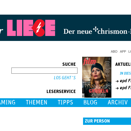
Jump to Navigation
ABO
APP
L
SUCHE
AKTUEL
SUCHE
IN DIE
epd F
epd F
LESERSERVICE
AMING
THEMEN
TIPPS
BLOG
ARCHIV
ZUR PERSON