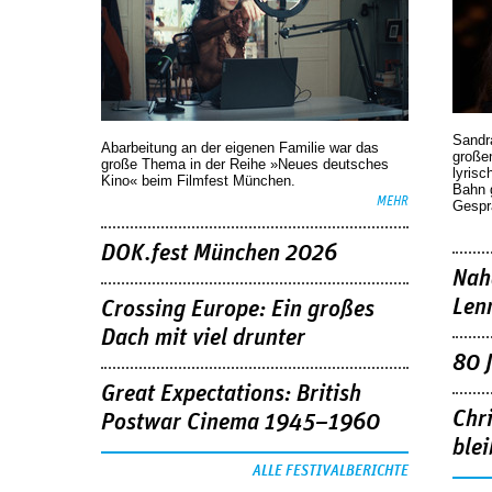
Sandr
Abarbeitung an der eigenen Familie war das
großen
große Thema in der Reihe »Neues deutsches
lyrisc
Kino« beim Filmfest München.
Bahn 
MEHR
Gespr
DOK.fest München 2026
Nah
Len
Crossing Europe: Ein großes
Dach mit viel drunter
80 
Great Expectations: British
Chr
Postwar Cinema 1945–1960
blei
ALLE FESTIVALBERICHTE