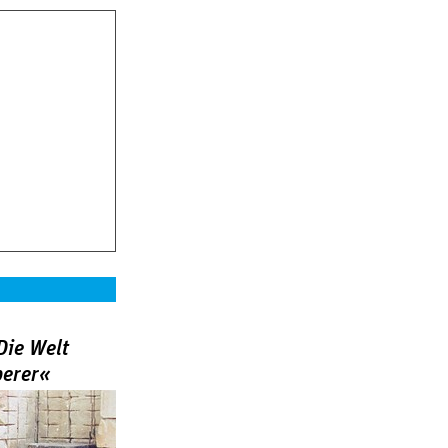
Die Welt
berer«