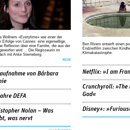
a Wollners »Everytime« war einer der
 Erfolge von Cannes: eine eigenwillige,
Ben Rivers entwirft einen p
he Reflexion über eine ­Familie, die aus der
Endzeitfilm zwischen Kindh
geworfen wird … Die Regisseurin im
Klimakatastrophe.
äch mit Anke Sterneborg.
MEHR
Netflix: »I am Fra
aufnahme von Bárbara
nie
Crunchyroll: »The 
God«
Jahre DEFA
Disney+: »Furious
istopher Nolan – Was
bt, was nervt