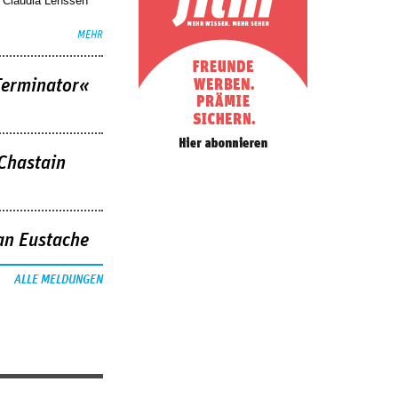
. Claudia Lenssen
MEHR
Terminator«
 Chastain
an Eustache
ALLE MELDUNGEN