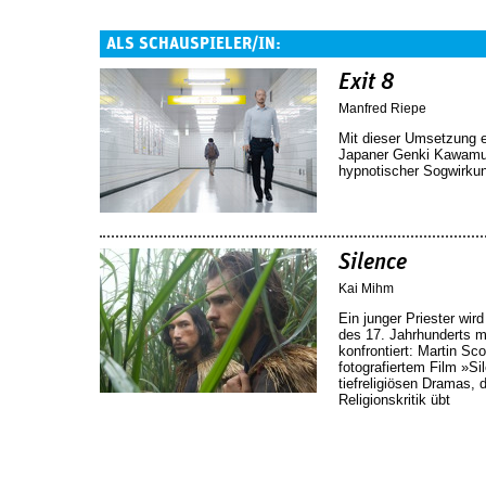
ALS SCHAUSPIELER/IN:
Exit 8
Manfred Riepe
Mit dieser Umsetzung e
Japaner Genki Kawamura 
hypnotischer Sogwirku
Silence
Kai Mihm
Ein junger Priester wir
des 17. Jahrhunderts 
konfrontiert: Martin Sc
fotografiertem Film »S
tiefreligiösen Dramas, d
Religionskritik übt