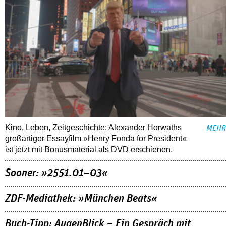
Kino, Leben, Zeitgeschichte: Alexander Horwaths
MEHR
großartiger Essayfilm »Henry Fonda for President«
ist jetzt mit Bonusmaterial als DVD erschienen.
Sooner: »2551.01–03«
ZDF-Mediathek: »München Beats«
Buch-Tipp: AugenBlick – Ein Gespräch mit