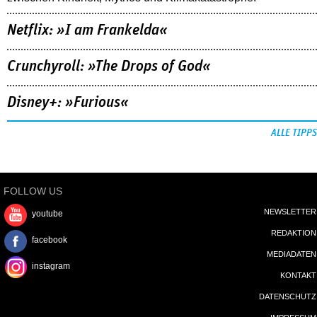
Netflix: »I am Frankelda«
Crunchyroll: »The Drops of God«
Disney+: »Furious«
ALLE TIPPS
FOLLOW US
NEWSLETTER
youtube
REDAKTION
facebook
MEDIADATEN
instagram
KONTAKT
DATENSCHUTZ