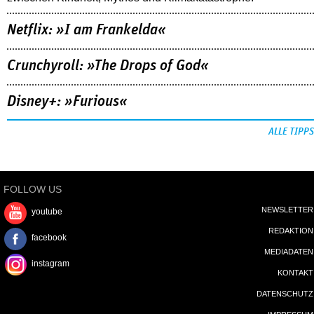
Netflix: »I am Frankelda«
Crunchyroll: »The Drops of God«
Disney+: »Furious«
ALLE TIPPS
FOLLOW US
NEWSLETTER
youtube
REDAKTION
facebook
MEDIADATEN
instagram
KONTAKT
DATENSCHUTZ