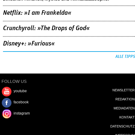
Netflix: »I am Frankelda«
Crunchyroll: »The Drops of God«
Disney+: »Furious«
ALLE TIPPS
FOLLOW US
NEWSLETTER
youtube
REDAKTION
facebook
MEDIADATEN
instagram
KONTAKT
DATENSCHUTZ