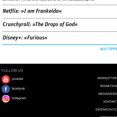
Netflix: »I am Frankelda«
Crunchyroll: »The Drops of God«
Disney+: »Furious«
ALLE TIPPS
FOLLOW US
NEWSLETTER
youtube
REDAKTION
facebook
MEDIADATEN
instagram
KONTAKT
DATENSCHUTZ