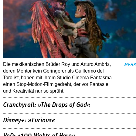
Die mexikanischen Brüder Roy und Arturo Ambriz,
MEHR
deren Mentor kein Geringerer als Guillermo del
Toro ist, haben mit ihrem Studio Cinema Fantasma
einen Stop-Motion-Film gedreht, der vor Fantasie
und Kreativität nur so sprüht.
Crunchyroll: »The Drops of God«
Disney+: »Furious«
VoD: »100 Nights of Hero«