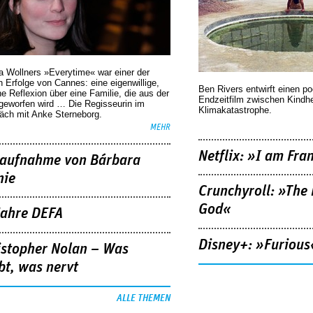
a Wollners »Everytime« war einer der
 Erfolge von Cannes: eine eigenwillige,
Ben Rivers entwirft einen p
he Reflexion über eine ­Familie, die aus der
Endzeitfilm zwischen Kindh
geworfen wird … Die Regisseurin im
Klimakatastrophe.
äch mit Anke Sterneborg.
MEHR
Netflix: »I am Fra
aufnahme von Bárbara
nie
Crunchyroll: »The 
God«
Jahre DEFA
Disney+: »Furious
istopher Nolan – Was
bt, was nervt
ALLE THEMEN