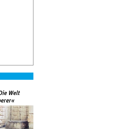
Die Welt
berer«