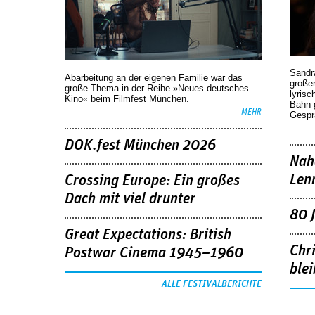
Sandr
Abarbeitung an der eigenen Familie war das
großen
große Thema in der Reihe »Neues deutsches
lyrisc
Kino« beim Filmfest München.
Bahn 
MEHR
Gespr
DOK.fest München 2026
Nah
Len
Crossing Europe: Ein großes
Dach mit viel drunter
80 
Great Expectations: British
Chr
Postwar Cinema 1945–1960
blei
ALLE FESTIVALBERICHTE