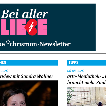
MEN
TIPPS
.2026
06.08.2026
erview mit Sandra Wollner
arte-Mediathek: »
braucht mehr Zau