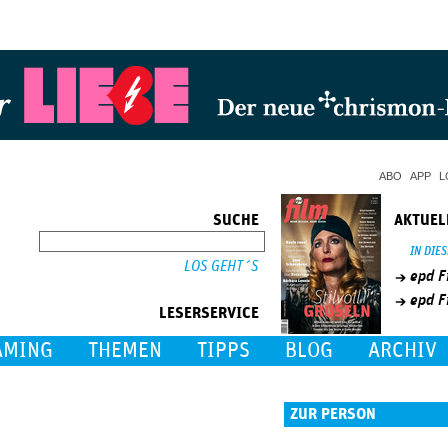
Jump to Navigation
ABO
APP
L
SUCHE
AKTUEL
SUCHE
IN DIE
epd F
epd F
LESERSERVICE
AMING
THEMEN
TIPPS
BLOG
ARCHIV
ZUR PERSON