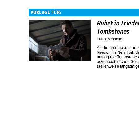
VORLAGE FÜR:
Ruhet in Fried
Tombstones
Frank Schnelle
Als heruntergekommene
Neeson im New York de
among the Tombstones«
psychopathischen Serie
stellenweise langatmi