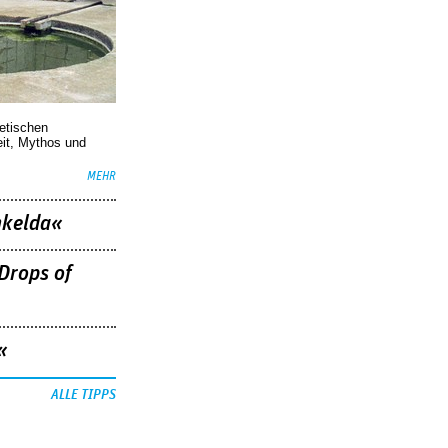
oetischen
eit, Mythos und
MEHR
nkelda«
Drops of
«
ALLE TIPPS