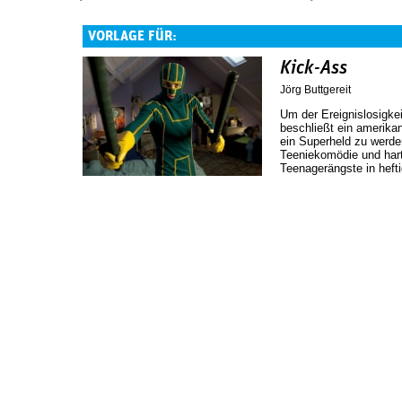
VORLAGE FÜR:
Kick-Ass
Jörg Buttgereit
Um der Ereignislosigk
beschließt ein amerika
ein Superheld zu werde
Teeniekomödie und hart
Teenagerängste in heft