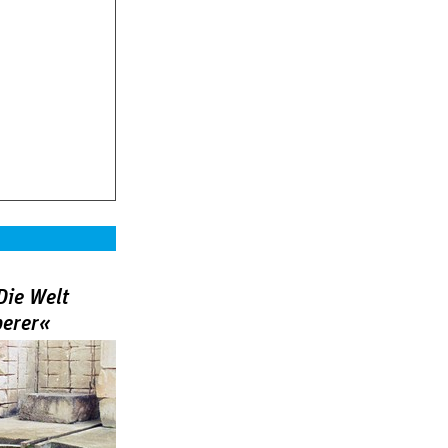
Die Welt
berer«