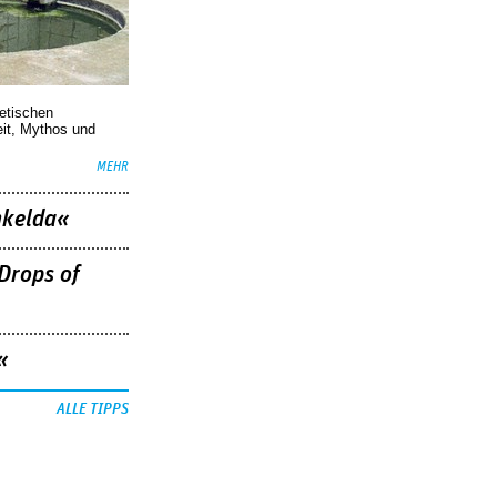
oetischen
eit, Mythos und
MEHR
nkelda«
Drops of
«
ALLE TIPPS