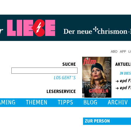
Jump to Navigation
ABO
APP
L
SUCHE
AKTUEL
SUCHE
IN DIE
epd F
epd F
LESERSERVICE
AMING
THEMEN
TIPPS
BLOG
ARCHIV
ZUR PERSON