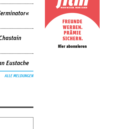
Terminator«
 Chastain
an Eustache
ALLE MELDUNGEN