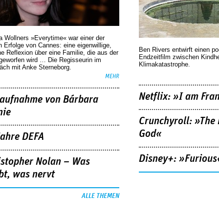
a Wollners »Everytime« war einer der
 Erfolge von Cannes: eine eigenwillige,
Ben Rivers entwirft einen p
he Reflexion über eine ­Familie, die aus der
Endzeitfilm zwischen Kindh
geworfen wird … Die Regisseurin im
Klimakatastrophe.
äch mit Anke Sterneborg.
MEHR
Netflix: »I am Fra
aufnahme von Bárbara
nie
Crunchyroll: »The 
God«
Jahre DEFA
Disney+: »Furious
istopher Nolan – Was
bt, was nervt
ALLE THEMEN