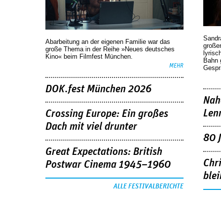
Sandr
Abarbeitung an der eigenen Familie war das
großen
große Thema in der Reihe »Neues deutsches
lyrisc
Kino« beim Filmfest München.
Bahn 
MEHR
Gespr
DOK.fest München 2026
Nah
Len
Crossing Europe: Ein großes
Dach mit viel drunter
80 
Great Expectations: British
Chr
Postwar Cinema 1945–1960
blei
ALLE FESTIVALBERICHTE