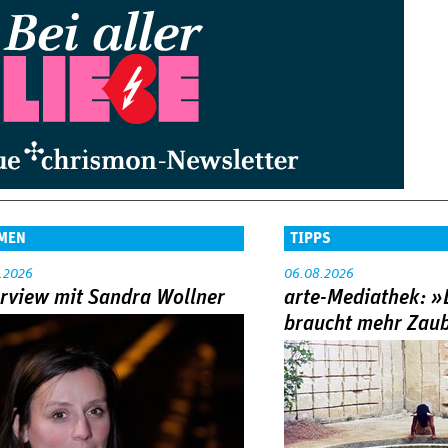
MEN
TIPPS
.2026
06.08.2026
erview mit Sandra Wollner
arte-Mediathek: »
braucht mehr Zau