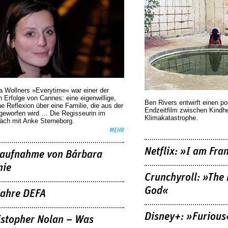
a Wollners »Everytime« war einer der
 Erfolge von Cannes: eine eigenwillige,
Ben Rivers entwirft einen p
he Reflexion über eine ­Familie, die aus der
Endzeitfilm zwischen Kindh
geworfen wird … Die Regisseurin im
Klimakatastrophe.
äch mit Anke Sterneborg.
MEHR
Netflix: »I am Fra
aufnahme von Bárbara
nie
Crunchyroll: »The 
God«
Jahre DEFA
Disney+: »Furious
istopher Nolan – Was