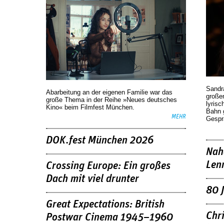
Sandr
Abarbeitung an der eigenen Familie war das
großen
große Thema in der Reihe »Neues deutsches
lyrisc
Kino« beim Filmfest München.
Bahn 
MEHR
Gespr
DOK.fest München 2026
Nah
Len
Crossing Europe: Ein großes
Dach mit viel drunter
80 
Great Expectations: British
Chr
Postwar Cinema 1945–1960