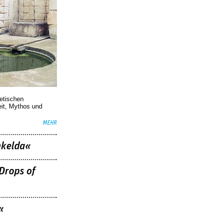
oetischen
eit, Mythos und
MEHR
nkelda«
Drops of
«