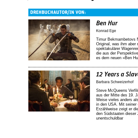
DREHBUCHAUTOR/IN VON:
Ben Hur
Konrad Ege
Timur Bekmambetovs Ne
Original, was ihm aber 
spektakulärer Wagenre
die aus der Perspektive
es dem neuen »Ben Hur
12 Years a Slav
Barbara Schweizerhof
Steve McQueens Verfil
aus der Mitte des 19. J
Weise vieles anders a
in den USA. Mit seiner 
Erzählweise zeigt er di
den Südstaaten dieser Z
unentschuldbar