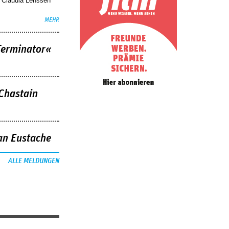
. Claudia Lenssen
MEHR
Terminator«
 Chastain
an Eustache
ALLE MELDUNGEN