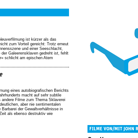
uverfilmung ist kürzer als das
nicht zum Vorteil gereicht: Trotz erneut
nnensszene und einer Seeschlacht,
 der Galeerensklaven gedreht ist, fehlt
« schlicht am epischen Atem
e
mung eines autobiografischen Berichts
ahrhunderts macht auf sehr subtile
ls andere Filme zum Thema Sklaverei
deutlichen, aber nie sentimentalen
e Barbarei der Gewaltverhältnisse in
eit als ebenso destruktiv wie
FILME VON/MIT JOHN 