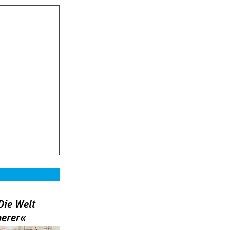
Die Welt
berer«