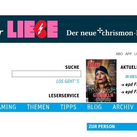
Jump to Navigation
ABO
APP
L
SUCHE
AKTUEL
SUCHE
IN DIE
epd F
epd F
LESERSERVICE
AMING
THEMEN
TIPPS
BLOG
ARCHIV
ZUR PERSON