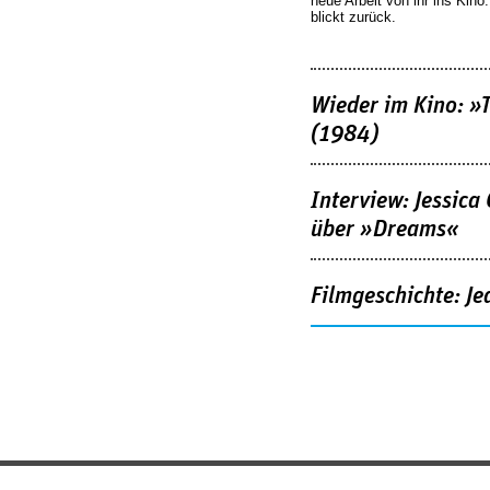
neue Arbeit von ihr ins Kino
blickt zurück.
Wieder im Kino: »
(1984)
Interview: Jessica
über »Dreams«
Filmgeschichte: Je