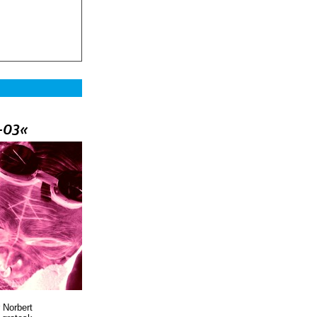
–03«
 Norbert