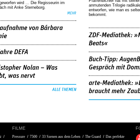
Pfaffenbichler hat mit seine
geworfen wird … Die Regisseurin im
anmutenden Trilogie radikal
äch mit Anke Sterneborg.
entworfen, wie man es selt
MEHR
bekommt.
aufnahme von Bárbara
ZDF-Mediathek: 
nie
Beats«
Jahre DEFA
Buch-Tipp: AugenB
Gespräch mit Domi
istopher Nolan – Was
bt, was nervt
arte-Mediathek: »
ALLE THEMEN
braucht mehr Zau
FILME
F
u
Pressure
7500
33 Szenen aus dem Leben
The Guard
Das perfekte