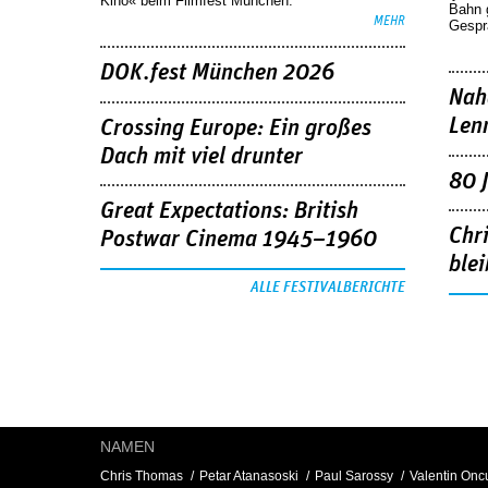
Kino« beim Filmfest München.
Bahn 
MEHR
Gespr
DOK.fest München 2026
Nah
Len
Crossing Europe: Ein großes
Dach mit viel drunter
80 
Great Expectations: British
Chr
Postwar Cinema 1945–1960
blei
ALLE FESTIVALBERICHTE
NAMEN
Chris Thomas
Petar Atanasoski
Paul Sarossy
Valentin Onc