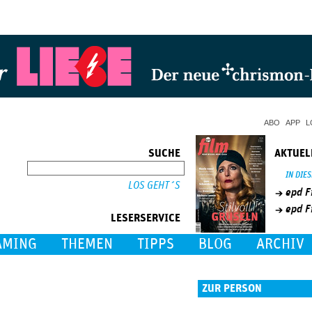
Jump to Navigation
ABO
APP
L
SUCHE
AKTUEL
SUCHE
IN DIE
epd F
epd F
LESERSERVICE
AMING
THEMEN
TIPPS
BLOG
ARCHIV
ZUR PERSON