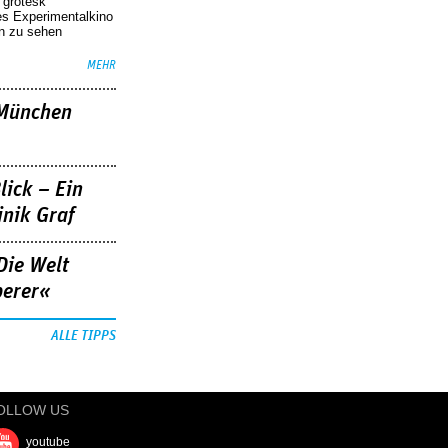
r grotesk
es Experimentalkino
en zu sehen
MEHR
»München
lick – Ein
nik Graf
Die Welt
berer«
ALLE TIPPS
OLLOW US
youtube