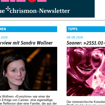
MEN
TIPPS
.2026
08.08.2026
erview mit Sandra Wollner
Sooner: »2551.01
a Wollners »Everytime« war einer der
 Erfolge von Cannes: eine eigenwillige,
Der österreichische Künstler
he Reflexion über eine ­Familie, die aus der