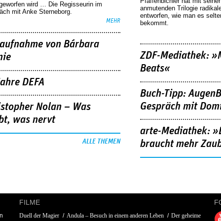
Pfaffenbichler hat mit seine
geworfen wird … Die Regisseurin im
anmutenden Trilogie radikal
äch mit Anke Sterneborg.
entworfen, wie man es selt
MEHR
bekommt.
aufnahme von Bárbara
ZDF-Mediathek: 
nie
Beats«
Jahre DEFA
Buch-Tipp: AugenB
Gespräch mit Domi
istopher Nolan – Was
bt, was nervt
arte-Mediathek: »
ALLE THEMEN
braucht mehr Zau
FILME
F
n
Duell der Magier
Andula – Besuch in einem anderen Leben
Der geheime