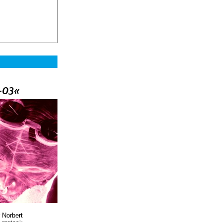
–03«
 Norbert