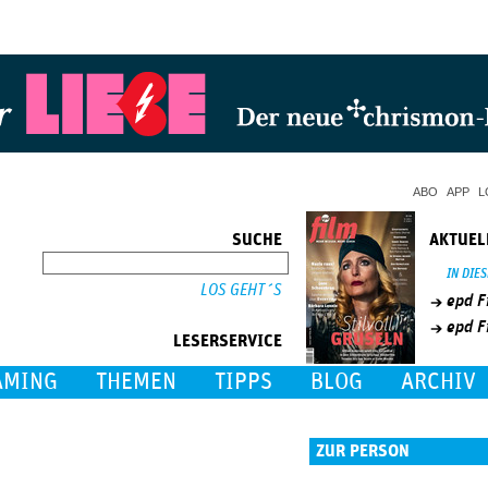
Jump to Navigation
ABO
APP
L
SUCHE
AKTUEL
SUCHE
IN DIE
epd F
epd F
LESERSERVICE
AMING
THEMEN
TIPPS
BLOG
ARCHIV
ZUR PERSON