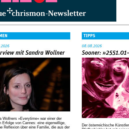
MEN
TIPPS
.2026
08.08.2026
erview mit Sandra Wollner
Sooner: »2551.01
a Wollners »Everytime« war einer der
 Erfolge von Cannes: eine eigenwillige,
Der österreichische Künstler
he Reflexion über eine ­Familie, die aus der