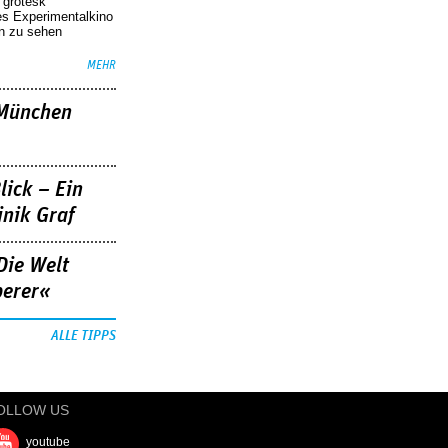
r grotesk
es Experimentalkino
en zu sehen
MEHR
»München
lick – Ein
nik Graf
Die Welt
berer«
ALLE TIPPS
OLLOW US
youtube