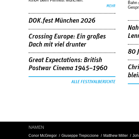
Kino« beim Filmfest München.
Bahn 
MEHR
Gespr
DOK.fest München 2026
Nah
Len
Crossing Europe: Ein großes
Dach mit viel drunter
80 
Great Expectations: British
Chr
Postwar Cinema 1945–1960
blei
ALLE FESTIVALBERICHTE
NAMEN
Conor McGregor
Giuseppe Trepiccione
Matthew Miller
Joh