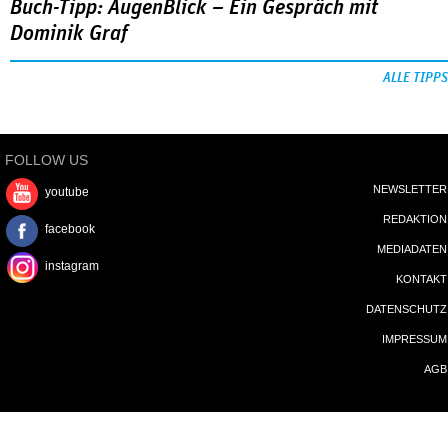
Buch-Tipp: AugenBlick – Ein Gespräch mit
Dominik Graf
ALLE TIPPS
FOLLOW US
NEWSLETTER
youtube
REDAKTION
facebook
MEDIADATEN
instagram
KONTAKT
DATENSCHUTZ
IMPRESSUM
AGB