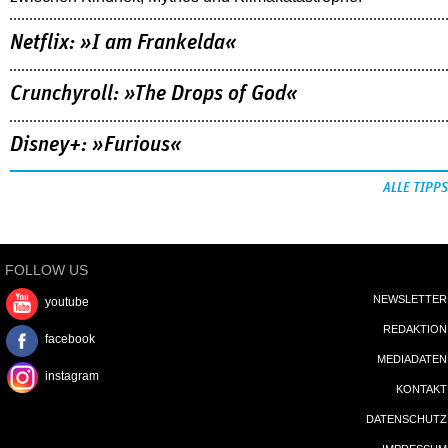
Netflix: »I am Frankelda«
Crunchyroll: »The Drops of God«
Disney+: »Furious«
ALLE TIPPS
FOLLOW US
NEWSLETTER
youtube
REDAKTION
facebook
MEDIADATEN
instagram
KONTAKT
DATENSCHUTZ