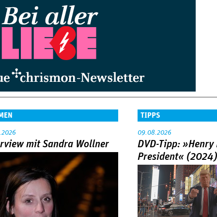
MEN
TIPPS
.2026
09.08.2026
erview mit Sandra Wollner
DVD-Tipp: »Henry 
President« (2024