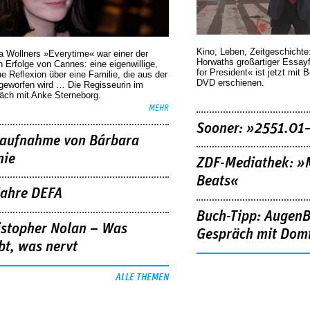
Kino, Leben, Zeitgeschichte
a Wollners »Everytime« war einer der
Horwaths großartiger Essay
 Erfolge von Cannes: eine eigenwillige,
for President« ist jetzt mit 
he Reflexion über eine ­Familie, die aus der
DVD erschienen.
geworfen wird … Die Regisseurin im
äch mit Anke Sterneborg.
MEHR
Sooner: »2551.01
aufnahme von Bárbara
nie
ZDF-Mediathek: 
Beats«
Jahre DEFA
Buch-Tipp: AugenB
istopher Nolan – Was
Gespräch mit Domi
bt, was nervt
ALLE THEMEN