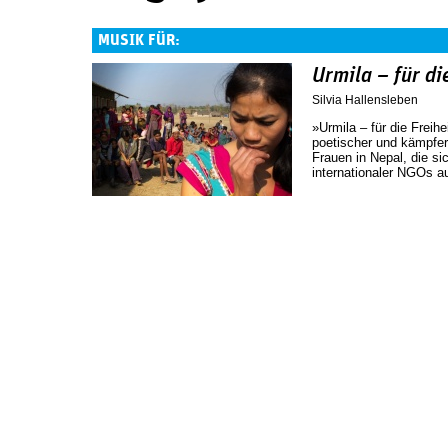
MUSIK FÜR:
Urmila – für die
Silvia Hallensleben
»Urmila – für die Freihe
poetischer und kämpfer
Frauen in Nepal, die si
internationaler NGOs au