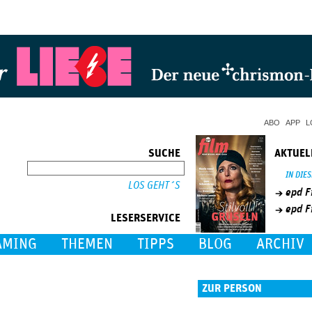
Jump to Navigation
ABO
APP
L
SUCHE
AKTUEL
SUCHE
IN DIE
epd F
epd F
LESERSERVICE
AMING
THEMEN
TIPPS
BLOG
ARCHIV
ZUR PERSON