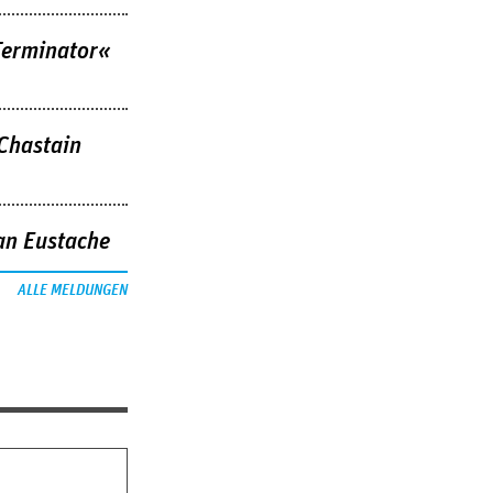
Terminator«
 Chastain
an Eustache
ALLE MELDUNGEN