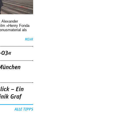
: Alexander
film »Henry Fonda
Bonusmaterial als
MEHR
–03«
»München
lick – Ein
nik Graf
ALLE TIPPS