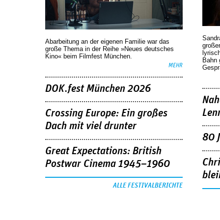
Sandr
Abarbeitung an der eigenen Familie war das
großen
große Thema in der Reihe »Neues deutsches
lyrisc
Kino« beim Filmfest München.
Bahn 
MEHR
Gespr
DOK.fest München 2026
Nah
Len
Crossing Europe: Ein großes
Dach mit viel drunter
80 
Great Expectations: British
Chr
Postwar Cinema 1945–1960
blei
ALLE FESTIVALBERICHTE