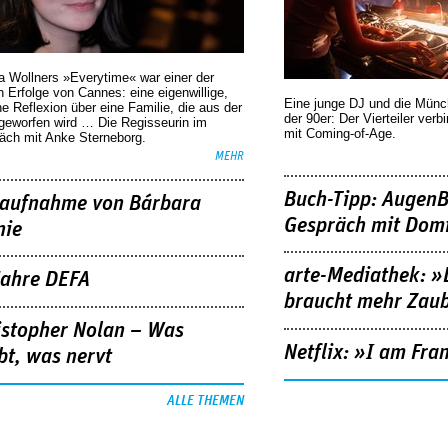
a Wollners »Everytime« war einer der
 Erfolge von Cannes: eine eigenwillige,
Eine junge DJ und die Mün
he Reflexion über eine ­Familie, die aus der
der 90er: Der Vierteiler verb
geworfen wird … Die Regisseurin im
mit Coming-of-Age.
äch mit Anke Sterneborg.
MEHR
Buch-Tipp: AugenB
aufnahme von Bárbara
Gespräch mit Domi
nie
arte-Mediathek: »
Jahre DEFA
braucht mehr Zau
istopher Nolan – Was
Netflix: »I am Fra
bt, was nervt
ALLE THEMEN