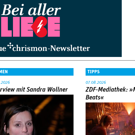
MEN
TIPPS
.2026
07.08.2026
erview mit Sandra Wollner
ZDF-Mediathek: 
Beats«