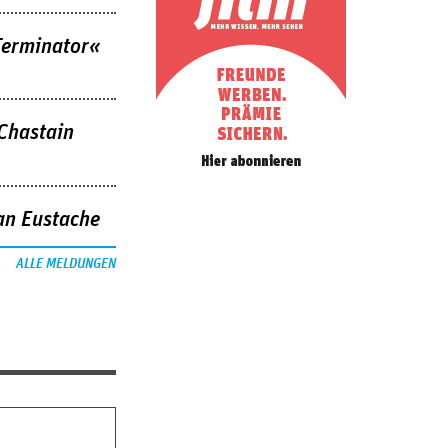
Terminator«
 Chastain
an Eustache
ALLE MELDUNGEN