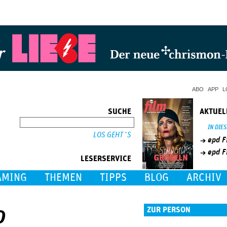
Jump to Navigation
ABO
APP
L
SUCHE
AKTUEL
SUCHE
IN DIE
epd F
epd F
LESERSERVICE
AMING
THEMEN
TIPPS
BLOG
ARCHIV
o
ZUR PERSON