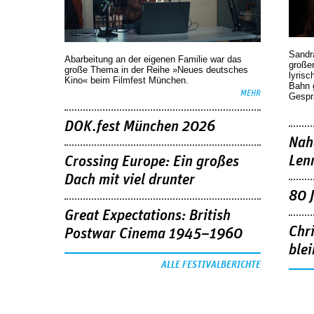
Sandr
Abarbeitung an der eigenen Familie war das
großen
große Thema in der Reihe »Neues deutsches
lyrisc
Kino« beim Filmfest München.
Bahn 
MEHR
Gespr
DOK.fest München 2026
Nah
Len
Crossing Europe: Ein großes
Dach mit viel drunter
80 
Great Expectations: British
Chr
Postwar Cinema 1945–1960
blei
ALLE FESTIVALBERICHTE