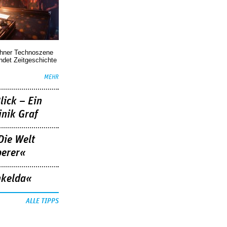
chner Technoszene
indet Zeitgeschichte
MEHR
lick – Ein
nik Graf
Die Welt
berer«
nkelda«
ALLE TIPPS