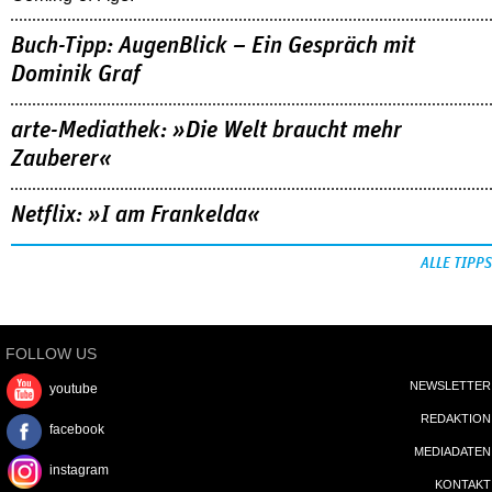
Buch-Tipp: AugenBlick – Ein Gespräch mit
Dominik Graf
arte-Mediathek: »Die Welt braucht mehr
Zauberer«
Netflix: »I am Frankelda«
ALLE TIPPS
FOLLOW US
NEWSLETTER
youtube
REDAKTION
facebook
MEDIADATEN
instagram
KONTAKT