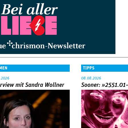
MEN
TIPPS
.2026
08.08.2026
erview mit Sandra Wollner
Sooner: »2551.01