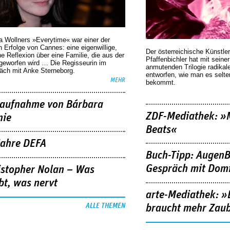
a Wollners »Everytime« war einer der
 Erfolge von Cannes: eine eigenwillige,
Der österreichische Künstler
he Reflexion über eine ­Familie, die aus der
Pfaffenbichler hat mit seine
geworfen wird … Die Regisseurin im
anmutenden Trilogie radikal
äch mit Anke Sterneborg.
entworfen, wie man es selt
MEHR
bekommt.
aufnahme von Bárbara
ZDF-Mediathek: 
nie
Beats«
Jahre DEFA
Buch-Tipp: AugenB
Gespräch mit Domi
istopher Nolan – Was
bt, was nervt
arte-Mediathek: »
ALLE THEMEN
braucht mehr Zau