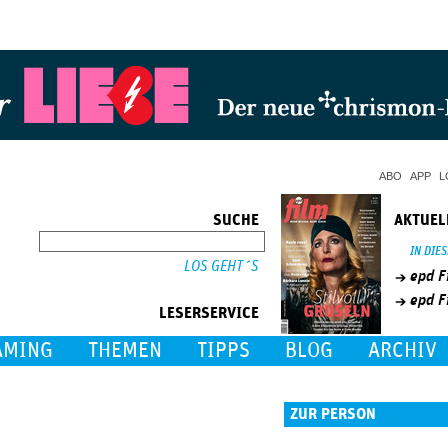
Jump to Navigation
ABO
APP
L
SUCHE
AKTUEL
SUCHE
IN DIE
epd F
epd F
LESERSERVICE
AMING
THEMEN
TIPPS
BLOG
ARCHIV
ZUR PERSON