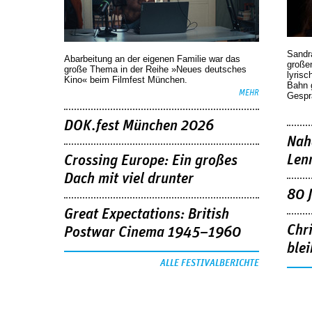
Sandr
Abarbeitung an der eigenen Familie war das
großen
große Thema in der Reihe »Neues deutsches
lyrisc
Kino« beim Filmfest München.
Bahn 
MEHR
Gespr
DOK.fest München 2026
Nah
Len
Crossing Europe: Ein großes
Dach mit viel drunter
80 
Great Expectations: British
Chr
Postwar Cinema 1945–1960
blei
ALLE FESTIVALBERICHTE