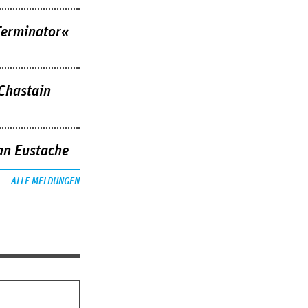
Terminator«
 Chastain
an Eustache
ALLE MELDUNGEN