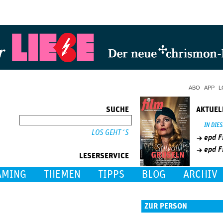
Jump to Navigation
ABO
APP
L
SUCHE
AKTUEL
SUCHE
IN DIE
epd F
epd F
LESERSERVICE
AMING
THEMEN
TIPPS
BLOG
ARCHIV
ZUR PERSON