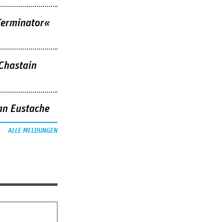
Terminator«
 Chastain
an Eustache
ALLE MELDUNGEN