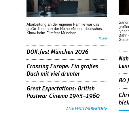
Sandr
Abarbeitung an der eigenen Familie war das
großen
große Thema in der Reihe »Neues deutsches
lyrisc
Kino« beim Filmfest München.
Bahn 
MEHR
Gespr
DOK.fest München 2026
Nah
Len
Crossing Europe: Ein großes
Dach mit viel drunter
80 
Great Expectations: British
Chr
Postwar Cinema 1945–1960
blei
ALLE FESTIVALBERICHTE