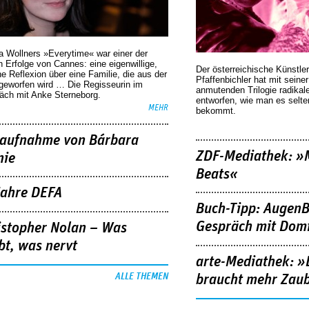
a Wollners »Everytime« war einer der
 Erfolge von Cannes: eine eigenwillige,
Der österreichische Künstler
he Reflexion über eine ­Familie, die aus der
Pfaffenbichler hat mit seine
geworfen wird … Die Regisseurin im
anmutenden Trilogie radikal
äch mit Anke Sterneborg.
entworfen, wie man es selt
MEHR
bekommt.
aufnahme von Bárbara
ZDF-Mediathek: 
nie
Beats«
Jahre DEFA
Buch-Tipp: AugenB
Gespräch mit Domi
istopher Nolan – Was
bt, was nervt
arte-Mediathek: »
ALLE THEMEN
braucht mehr Zau