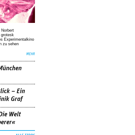
 Norbert
r grotesk
es Experimentalkino
en zu sehen
MEHR
»München
lick – Ein
nik Graf
Die Welt
berer«