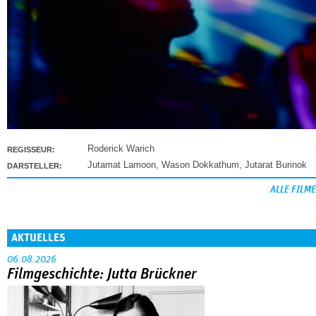
Roderick Warich
REGISSEUR:
Jutamat Lamoon
,
Wason Dokkathum
,
Jutarat Burinok
DARSTELLER:
ALLE FILME
AKTUELLES
06.08.2026
Filmgeschichte: Jutta Brückner