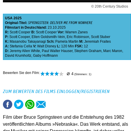
© 20th Century Studios
USA
2025
Original-Titel:
SPRINGSTEEN: DELIVER ME FROM NOWHERE
Filmstart in Deutschland:
23.10.2025
R:
Scott Cooper
B:
Scott Cooper
Vor:
Warren Zanes
P:
Scott Cooper
,
Ellen Goldsmith-Vein
,
Eric Robinson
,
Scott Stuber
K:
Masanobu Takayanagi
Sch:
Pamela Martin
M:
Jeremiah Fraites
A:
Stefania Cella
V:
Walt Disney
L:
120 Min
FSK:
12
D:
Jeremy Allen White
,
Paul Walter Hauser
,
Stephen Graham
,
Marc Maron
,
David Krumholtz
,
Gaby Hoffmann
⌀
Bewerten Sie den Film:
4
(Stimmen:
1
)
ZUM BEWERTEN DES FILMS EINLOGGEN/REGISTRIEREN
Film über Bruce Springsteen und die Entstehung des 1982
veröffentlichten Albums »Nebraska«. Das Werk entstand, als