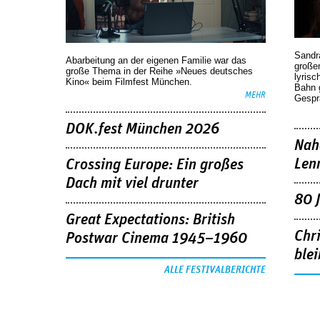
Sandr
Abarbeitung an der eigenen Familie war das
großen
große Thema in der Reihe »Neues deutsches
lyrisc
Kino« beim Filmfest München.
Bahn 
MEHR
Gespr
DOK.fest München 2026
Nah
Len
Crossing Europe: Ein großes
Dach mit viel drunter
80 
Great Expectations: British
Chr
Postwar Cinema 1945–1960
blei
ALLE FESTIVALBERICHTE