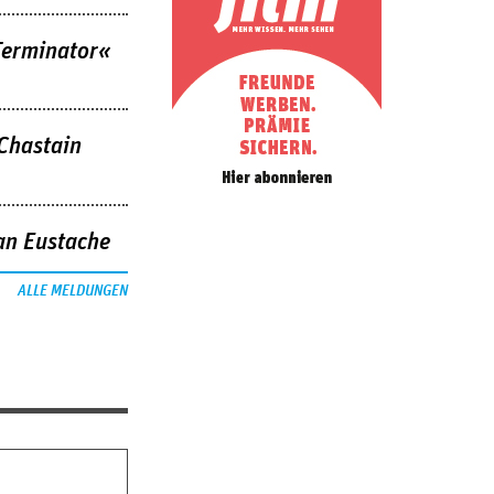
Terminator«
 Chastain
an Eustache
ALLE MELDUNGEN