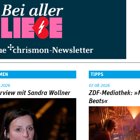
MEN
TIPPS
.2026
07.08.2026
erview mit Sandra Wollner
ZDF-Mediathek: 
Beats«