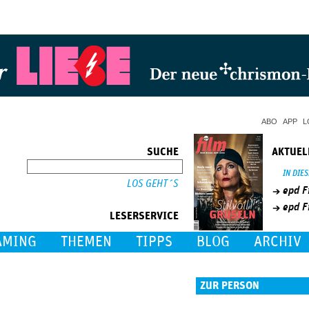
Jump to Navigation
ABO
APP
L
SUCHE
AKTUEL
SUCHE
IN DIE
epd F
epd F
LESERSERVICE
AMING
THEMEN
TIPPS
BLOG
ARCHIV
ZUR PERSON