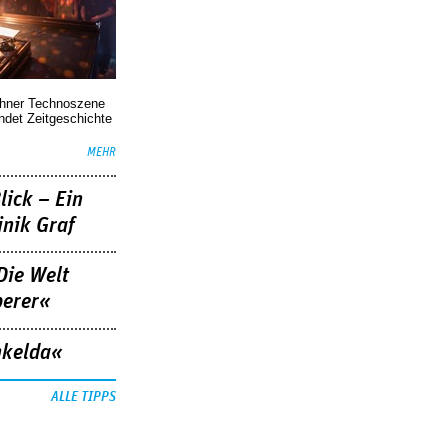
chner Technoszene
indet Zeitgeschichte
MEHR
lick – Ein
nik Graf
Die Welt
berer«
nkelda«
ALLE TIPPS