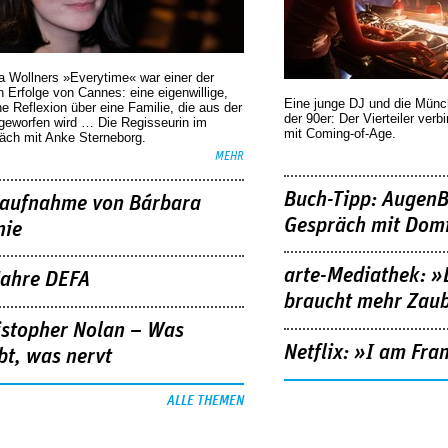
a Wollners »Everytime« war einer der
 Erfolge von Cannes: eine eigenwillige,
Eine junge DJ und die Mün
he Reflexion über eine ­Familie, die aus der
der 90er: Der Vierteiler verb
geworfen wird … Die Regisseurin im
mit Coming-of-Age.
äch mit Anke Sterneborg.
MEHR
Buch-Tipp: AugenB
aufnahme von Bárbara
Gespräch mit Domi
nie
arte-Mediathek: »
Jahre DEFA
braucht mehr Zau
istopher Nolan – Was
Netflix: »I am Fra
bt, was nervt
ALLE THEMEN