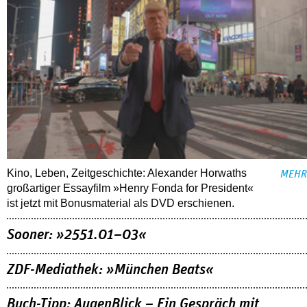
Kino, Leben, Zeitgeschichte: Alexander Horwaths
MEHR
großartiger Essayfilm »Henry Fonda for President«
ist jetzt mit Bonusmaterial als DVD erschienen.
Sooner: »2551.01–03«
ZDF-Mediathek: »München Beats«
Buch-Tipp: AugenBlick – Ein Gespräch mit