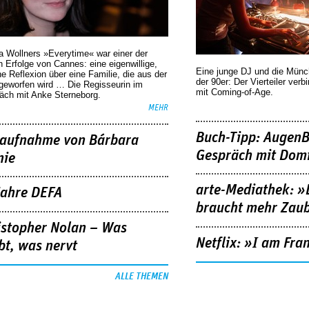
a Wollners »Everytime« war einer der
 Erfolge von Cannes: eine eigenwillige,
Eine junge DJ und die Mün
he Reflexion über eine ­Familie, die aus der
der 90er: Der Vierteiler verb
geworfen wird … Die Regisseurin im
mit Coming-of-Age.
äch mit Anke Sterneborg.
MEHR
Buch-Tipp: AugenB
aufnahme von Bárbara
Gespräch mit Domi
nie
arte-Mediathek: »
Jahre DEFA
braucht mehr Zau
istopher Nolan – Was
Netflix: »I am Fra
bt, was nervt
ALLE THEMEN