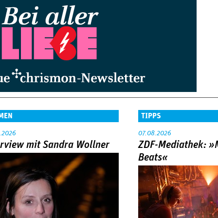
MEN
TIPPS
.2026
07.08.2026
erview mit Sandra Wollner
ZDF-Mediathek: 
Beats«