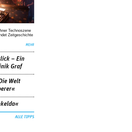
chner Technoszene
indet Zeitgeschichte
MEHR
lick – Ein
nik Graf
Die Welt
berer«
nkelda«
ALLE TIPPS