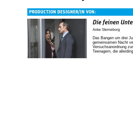
PRODUCTION DESIGNER/IN VON:
Die feinen Unt
Anke Sterneborg
Das Bangen um drei Jug
gemeinsamen Nacht ver
Versuchsanordnung zum
Teenagern, die allerdin