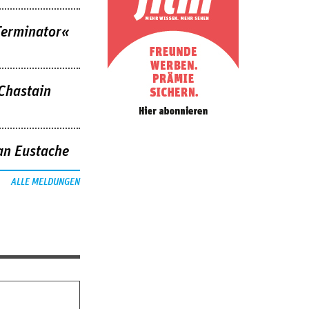
Terminator«
 Chastain
an Eustache
ALLE MELDUNGEN