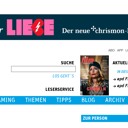
Jump to Navigation
ABO
APP
L
SUCHE
AKTUEL
SUCHE
IN DIE
epd F
epd F
LESERSERVICE
AMING
THEMEN
TIPPS
BLOG
ARCHIV
ZUR PERSON