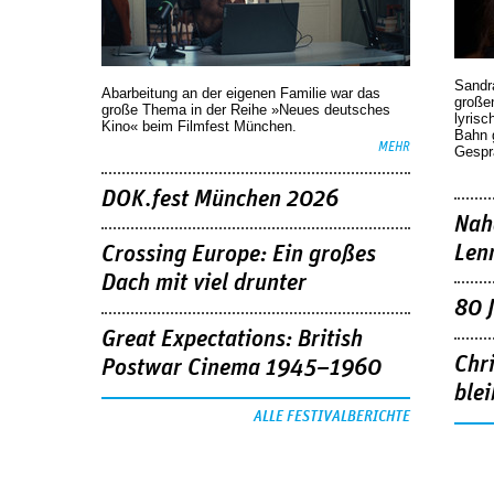
Sandr
Abarbeitung an der eigenen Familie war das
großen
große Thema in der Reihe »Neues deutsches
lyrisc
Kino« beim Filmfest München.
Bahn 
MEHR
Gespr
DOK.fest München 2026
Nah
Len
Crossing Europe: Ein großes
Dach mit viel drunter
80 
Great Expectations: British
Chr
Postwar Cinema 1945–1960
blei
ALLE FESTIVALBERICHTE