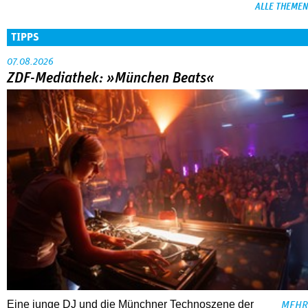
ALLE THEMEN
TIPPS
07.08.2026
ZDF-Mediathek: »München Beats«
Eine junge DJ und die Münchner Technoszene der
MEHR