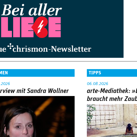
MEN
TIPPS
.2026
06.08.2026
erview mit Sandra Wollner
arte-Mediathek: »
braucht mehr Zau