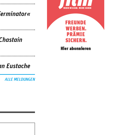
Terminator«
 Chastain
an Eustache
ALLE MELDUNGEN