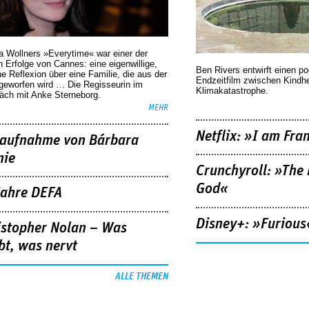
a Wollners »Everytime« war einer der
 Erfolge von Cannes: eine eigenwillige,
Ben Rivers entwirft einen p
he Reflexion über eine ­Familie, die aus der
Endzeitfilm zwischen Kindh
geworfen wird … Die Regisseurin im
Klimakatastrophe.
äch mit Anke Sterneborg.
MEHR
Netflix: »I am Fra
aufnahme von Bárbara
nie
Crunchyroll: »The 
God«
Jahre DEFA
Disney+: »Furious
istopher Nolan – Was
bt, was nervt
ALLE THEMEN