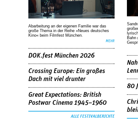
Sandr
Abarbeitung an der eigenen Familie war das
großen
große Thema in der Reihe »Neues deutsches
lyrisc
Kino« beim Filmfest München.
Bahn 
MEHR
Gespr
DOK.fest München 2026
Nah
Len
Crossing Europe: Ein großes
Dach mit viel drunter
80 
Great Expectations: British
Chr
Postwar Cinema 1945–1960
blei
ALLE FESTIVALBERICHTE