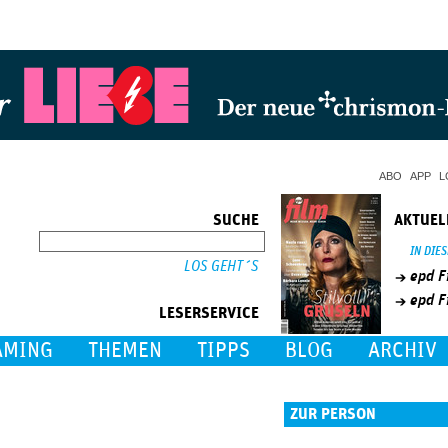
Jump to Navigation
ABO
APP
L
SUCHE
AKTUEL
SUCHE
IN DIE
epd F
epd F
LESERSERVICE
AMING
THEMEN
TIPPS
BLOG
ARCHIV
ZUR PERSON