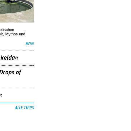
oetischen
eit, Mythos und
MEHR
nkelda«
Drops of
«
ALLE TIPPS