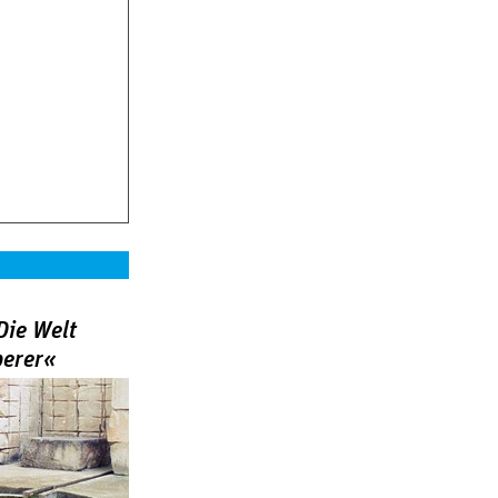
Die Welt
berer«