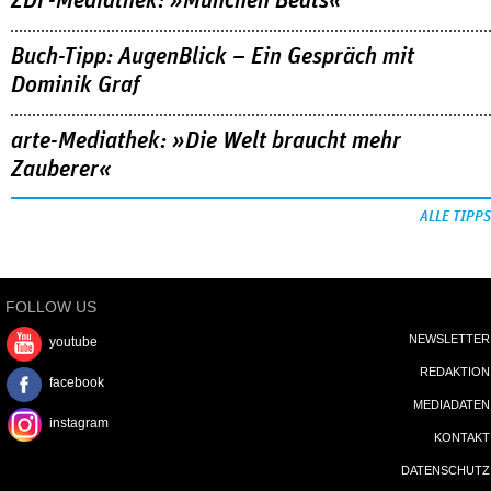
ZDF-Mediathek: »München Beats«
Buch-Tipp: AugenBlick – Ein Gespräch mit
Dominik Graf
arte-Mediathek: »Die Welt braucht mehr
Zauberer«
ALLE TIPPS
FOLLOW US
NEWSLETTER
youtube
REDAKTION
facebook
MEDIADATEN
instagram
KONTAKT
DATENSCHUTZ