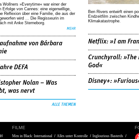
a Wollners »Everytime« war einer der
 Erfolge von Cannes: eine eigenwillige,
Ben Rivers entwirft einen p
he Reflexion über eine ­Familie, die aus der
Endzeitfilm zwischen Kindh
geworfen wird … Die Regisseurin im
Klimakatastrophe.
äch mit Anke Sterneborg.
MEHR
Netflix: »I am Fra
aufnahme von Bárbara
nie
Crunchyroll: »The 
God«
Jahre DEFA
Disney+: »Furious
istopher Nolan – Was
bt, was nervt
ALLE THEMEN
FILME
F
ël
Men in Black: International
Alles unter Kontrolle
Inglourious Basterds