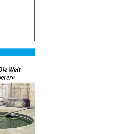
Die Welt
berer«