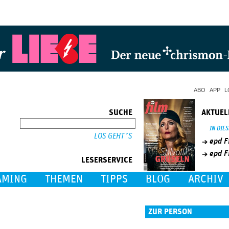
Jump to Navigation
ABO
APP
L
SUCHE
AKTUEL
SUCHE
IN DIE
epd F
epd F
LESERSERVICE
AMING
THEMEN
TIPPS
BLOG
ARCHIV
ZUR PERSON