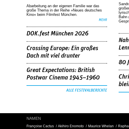
Sandr
Abarbeitung an der eigenen Familie war das
großen
große Thema in der Reihe »Neues deutsches
lyrisc
Kino« beim Filmfest München.
Bahn 
MEHR
Gespr
DOK.fest München 2026
Nah
Len
Crossing Europe: Ein großes
Dach mit viel drunter
80 
Great Expectations: British
Chr
Postwar Cinema 1945–1960
blei
ALLE FESTIVALBERICHTE
NAMEN
Françoise Cactus
Akihiro Enomoto
Maurice Whelan
Rapha