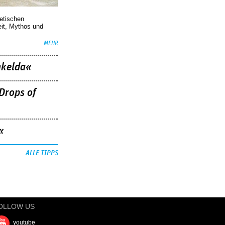
oetischen
eit, Mythos und
MEHR
nkelda«
Drops of
«
ALLE TIPPS
OLLOW US
youtube