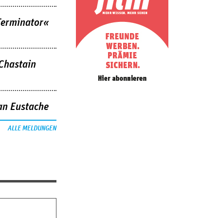
Terminator«
 Chastain
an Eustache
ALLE MELDUNGEN