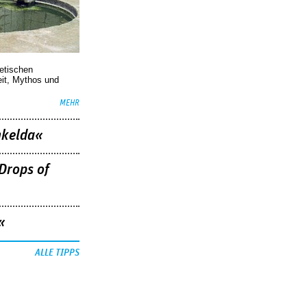
oetischen
eit, Mythos und
MEHR
nkelda«
Drops of
«
ALLE TIPPS