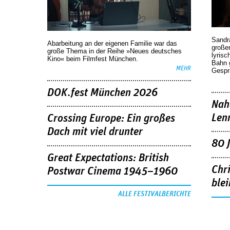
Sandr
Abarbeitung an der eigenen Familie war das
großen
große Thema in der Reihe »Neues deutsches
lyrisc
Kino« beim Filmfest München.
Bahn 
MEHR
Gespr
DOK.fest München 2026
Nah
Len
Crossing Europe: Ein großes
Dach mit viel drunter
80 
Great Expectations: British
Chr
Postwar Cinema 1945–1960
blei
ALLE FESTIVALBERICHTE