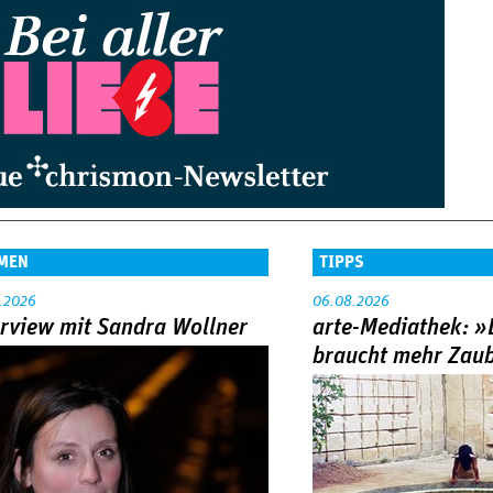
MEN
TIPPS
.2026
06.08.2026
erview mit Sandra Wollner
arte-Mediathek: »
braucht mehr Zau