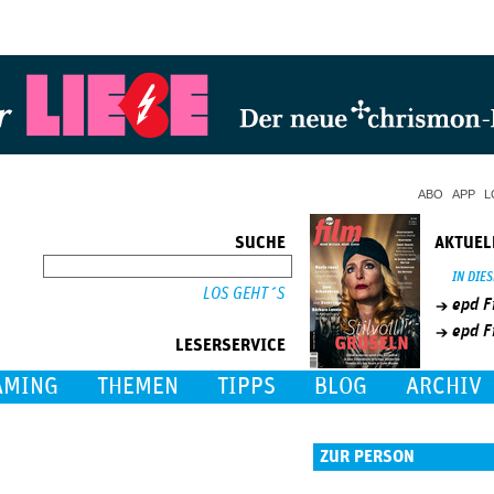
Jump to Navigation
ABO
APP
L
SUCHE
AKTUEL
SUCHE
IN DIE
epd F
epd F
LESERSERVICE
AMING
THEMEN
TIPPS
BLOG
ARCHIV
ZUR PERSON