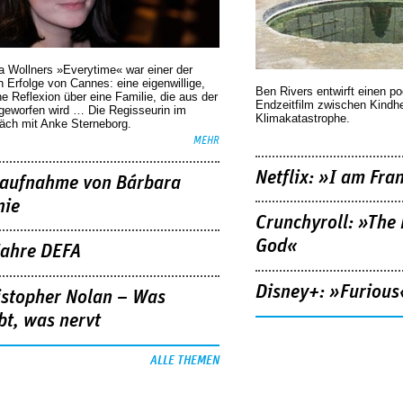
a Wollners »Everytime« war einer der
 Erfolge von Cannes: eine eigenwillige,
Ben Rivers entwirft einen p
he Reflexion über eine ­Familie, die aus der
Endzeitfilm zwischen Kindh
geworfen wird … Die Regisseurin im
Klimakatastrophe.
äch mit Anke Sterneborg.
MEHR
Netflix: »I am Fra
aufnahme von Bárbara
nie
Crunchyroll: »The 
God«
Jahre DEFA
Disney+: »Furious
istopher Nolan – Was
bt, was nervt
ALLE THEMEN