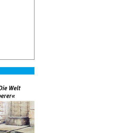
Die Welt
berer«