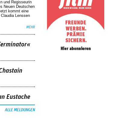
in und Regisseurin
des Neuen Deutschen
Jetzt kommt eine
. Claudia Lenssen
MEHR
Terminator«
 Chastain
an Eustache
ALLE MELDUNGEN