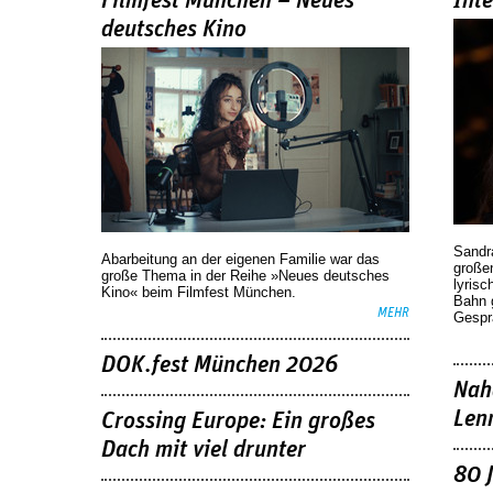
Filmfest München – Neues
Int
deutsches Kino
Sandr
Abarbeitung an der eigenen Familie war das
großen
große Thema in der Reihe »Neues deutsches
lyrisc
Kino« beim Filmfest München.
Bahn 
MEHR
Gespr
DOK.fest München 2026
Nah
Len
Crossing Europe: Ein großes
Dach mit viel drunter
80 