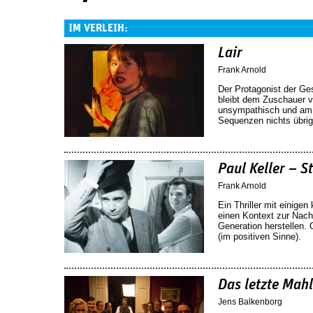
IM VERLEIH:
Lair
Frank Arnold
Der Protagonist der Ges
bleibt dem Zuschauer 
unsympathisch und am E
Sequenzen nichts übrig
Paul Keller – St
Frank Arnold
Ein Thriller mit einige
einen Kontext zur Nachk
Generation herstellen. 
(im positiven Sinne).
Das letzte Mahl
Jens Balkenborg