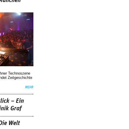
»München
chner Technoszene
indet Zeitgeschichte
MEHR
lick – Ein
nik Graf
Die Welt