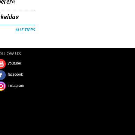
berer«
nkelda«
ALLE TIPPS
OLLOW US
youtube
facebook
instagram