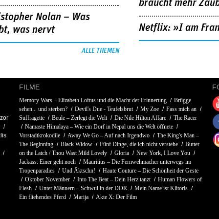
braucht mehr Zau
istopher Nolan – Was
Netflix: »I am Fra
bt, was nervt
ALLE THEMEN
FILME
F
Memory Wars – Elizabeth Loftus und die Macht der Erinnerung
Brügge
sehen... und sterben?
Devil's Due - Teufelsbrut
My Zoe
Fass mich an
zor
Suffragette
Beule – Zerlegt die Welt
Die Nile Hilton Affäre
The Racer
Namaste Himalaya – Wie ein Dorf in Nepal uns die Welt öffnete
lis
Vorstadtkrokodile
Away We Go – Auf nach Irgendwo
The King's Man –
The Beginning
Black Widow
Fünf Dinge, die ich nicht verstehe
Butter
on the Latch / Thou Wast Mild Lovely
Gloria
New York, I Love You
Jackass: Einer geht noch
Mauritius – Die Fernwehmacher unterwegs im
Tropenparadies
Und Äktschn!
Haute Couture – Die Schönheit der Geste
Oktober November
Into The Beat – Dein Herz tanzt
Human Flowers of
Flesh
Unter Männern – Schwul in der DDR
Mein Name ist Klitoris
Ein fliehendes Pferd
Marija
Akte X: Der Film