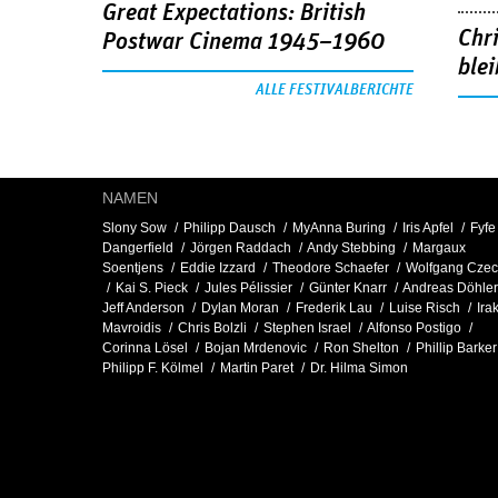
Great Expectations: British
Chr
Postwar Cinema 1945–1960
blei
ALLE FESTIVALBERICHTE
NAMEN
Slony Sow
Philipp Dausch
MyAnna Buring
Iris Apfel
Fyfe
Dangerfield
Jörgen Raddach
Andy Stebbing
Margaux
Soentjens
Eddie Izzard
Theodore Schaefer
Wolfgang Czec
Kai S. Pieck
Jules Pélissier
Günter Knarr
Andreas Döhler
Jeff Anderson
Dylan Moran
Frederik Lau
Luise Risch
Irak
Mavroidis
Chris Bolzli
Stephen Israel
Alfonso Postigo
Corinna Lösel
Bojan Mrdenovic
Ron Shelton
Phillip Barker
Philipp F. Kölmel
Martin Paret
Dr. Hilma Simon