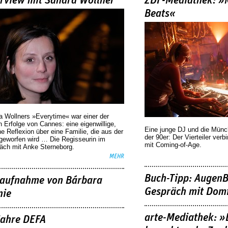
erview mit Sandra Wollner
ZDF-Mediathek: 
Beats«
a Wollners »Everytime« war einer der
 Erfolge von Cannes: eine eigenwillige,
Eine junge DJ und die Mün
he Reflexion über eine ­Familie, die aus der
der 90er: Der Vierteiler verb
geworfen wird … Die Regisseurin im
mit Coming-of-Age.
äch mit Anke Sterneborg.
MEHR
Buch-Tipp: AugenB
aufnahme von Bárbara
Gespräch mit Domi
nie
arte-Mediathek: »
Jahre DEFA