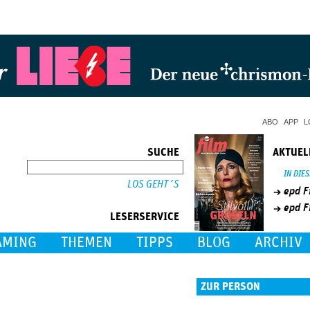
Jump to Navigation
ABO
APP
L
SUCHE
AKTUEL
SUCHE
IN DIE
epd F
epd F
LESERSERVICE
AMING
THEMEN
TIPPS
BLOG
ARCHIV
ZUR PERSON