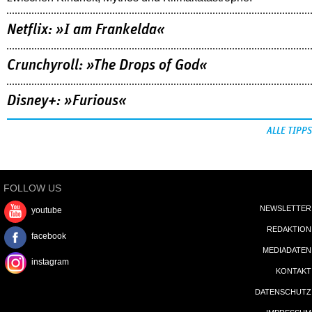
Netflix: »I am Frankelda«
Crunchyroll: »The Drops of God«
Disney+: »Furious«
ALLE TIPPS
FOLLOW US
NEWSLETTER
youtube
REDAKTION
facebook
MEDIADATEN
instagram
KONTAKT
DATENSCHUTZ