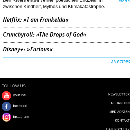
Ben Rivers entwirft einen poetischen Endzeitfilm
MEHR
zwischen Kindheit, Mythos und Klimakatastrophe.
Netflix: »I am Frankelda«
Crunchyroll: »The Drops of God«
Disney+: »Furious«
ALLE TIPPS
FOLLOW US
NEWSLETTER
youtube
REDAKTION
facebook
MEDIADATEN
instagram
KONTAKT
DATENSCHUTZ