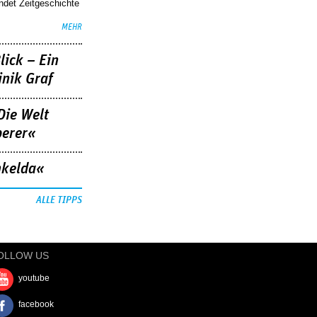
indet Zeitgeschichte
MEHR
lick – Ein
nik Graf
Die Welt
berer«
nkelda«
ALLE TIPPS
OLLOW US
youtube
facebook