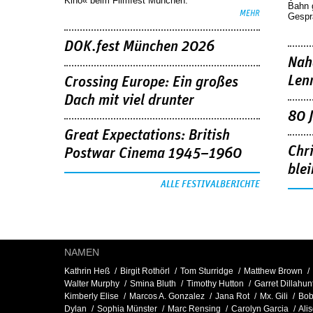
Kino« beim Filmfest München.
Bahn 
MEHR
Gespr
DOK.fest München 2026
Nah
Len
Crossing Europe: Ein großes
Dach mit viel drunter
80 
Great Expectations: British
Chr
Postwar Cinema 1945–1960
blei
ALLE FESTIVALBERICHTE
NAMEN
Kathrin Heß
Birgit Rothörl
Tom Sturridge
Matthew Brown
Walter Murphy
Smina Bluth
Timothy Hutton
Garret Dillahun
Kimberly Elise
Marcos A. Gonzalez
Jana Rot
Mx. Gili
Bo
Dylan
Sophia Münster
Marc Rensing
Carolyn Garcia
Ali