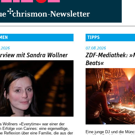
MEN
TIPPS
.2026
07.08.2026
erview mit Sandra Wollner
ZDF-Mediathek: 
Beats«
a Wollners »Everytime« war einer der
 Erfolge von Cannes: eine eigenwillige,
Eine junge DJ und die Mün
he Reflexion über eine ­Familie, die aus der