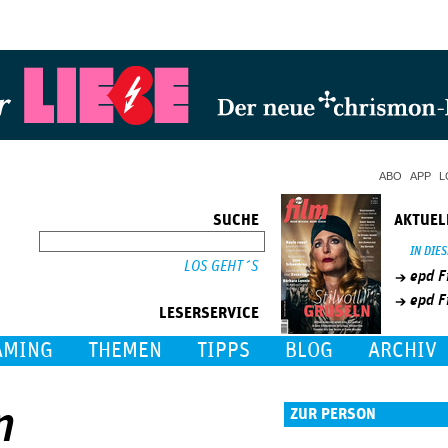
Jump to Navigation
ABO
APP
L
SUCHE
AKTUEL
SUCHE
IN DIE
epd F
epd F
LESERSERVICE
AMING
THEMEN
TIPPS
BLOG
ARCHIV
n
ZUR PERSON