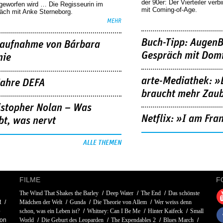
der 90er: Der Vierteiler verb
geworfen wird … Die Regisseurin im
mit Coming-of-Age.
äch mit Anke Sterneborg.
MEHR
Buch-Tipp: AugenB
aufnahme von Bárbara
Gespräch mit Domi
nie
arte-Mediathek: »
Jahre DEFA
braucht mehr Zau
istopher Nolan – Was
Netflix: »I am Fra
bt, was nervt
ALLE THEMEN
FILME
F
The Wind That Shakes the Barley
Deep Water
The End
Das schönste
t
Mädchen der Welt
Gunda
Die Theorie von Allem
Wer weiss denn
b
schon, was ein Leben ist?
Whitney: Can I Be Me
Hinter Kaifeck
Small
son
World
Die Geburt des Leoparden
The Expendables 2
Blues March