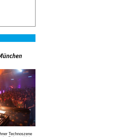
»München
chner Technoszene