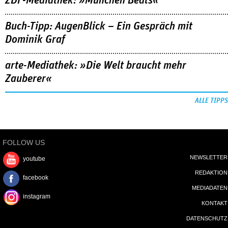
ZDF-Mediathek: »München Beats«
Buch-Tipp: AugenBlick – Ein Gespräch mit
Dominik Graf
arte-Mediathek: »Die Welt braucht mehr
Zauberer«
ALLE TIPPS
FOLLOW US
NEWSLETTER
youtube
REDAKTION
facebook
MEDIADATEN
instagram
KONTAKT
DATENSCHUTZ