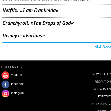
Netflix: »I am Frankelda«
Crunchyroll: »The Drops of God«
Disney+: »Furious«
ALLE TIPPS
FOLLOW US
NEWSLETTER
youtube
REDAKTION
facebook
MEDIADATEN
instagram
KONTAKT
DATENSCHUTZ