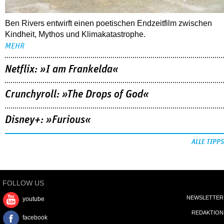
Ben Rivers entwirft einen poetischen Endzeitfilm zwischen
Kindheit, Mythos und Klimakatastrophe.
MEHR
Netflix: »I am Frankelda«
Crunchyroll: »The Drops of God«
Disney+: »Furious«
ALLE TIPPS
FOLLOW US
NEWSLETTER
youtube
REDAKTION
facebook