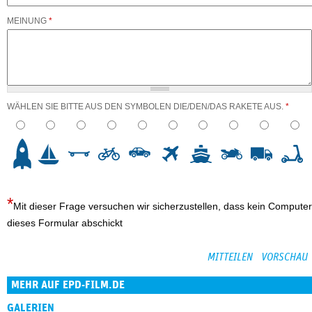
MEINUNG
*
WÄHLEN SIE BITTE AUS DEN SYMBOLEN DIE/DEN/DAS RAKETE AUS.
*
3
4
5
6
7
8
9
10
Mit dieser Frage versuchen wir sicherzustellen, dass kein Computer
dieses Formular abschickt
MEHR AUF EPD-FILM.DE
GALERIEN