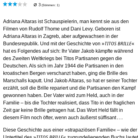
⌀
3
(Stimmen:
1
)
Adriana Altaras ist Schauspielerin, man kennt sie aus den
Filmen von Rudolf Thome und Dani Levy. Geboren ist
Adriana Altaras in Zagreb, aber aufgewachsen in der
Bundesrepublik. Und mit der Geschichte von »
«
TITOS BRILLE
hat es Folgendes auf sich: Ihr Vater Jakob kämpfte während
des Zweiten Weltkriegs bei Titos Partisanen gegen die
Deutschen. Als sich im Jahr 1944 die Partisanen in den
kroatischen Bergen verschanzt haben, ging die Brille des
Marschalls kaputt. Und Jakob Altaras, so hat er seiner Tochter
erzählt, soll die Brille repariert und die Partisanen den Kampf
gewonnen haben. Der Vater wird zum Held, auch in der
Familie – bis die Tochter realisiert, dass Tito in der fraglichen
Zeit gar keine Brille getragen hat. Das Wort Held fällt in
diesem Film noch öfter, wenn auch äußerst süffisant . . .
Diese Geschichte aus einer »strapaziösen Familie« – wie der
Untertitel des »
« zugrundeliegenden Buchs lautet
TITOS BRILLE