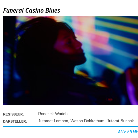
Funeral Casino Blues
Roderick Warich
REGISSEUR:
Jutamat Lamoon
,
Wason Dokkathum
,
Jutarat Burinok
DARSTELLER:
ALLE FILME