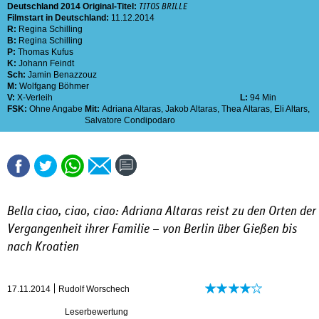
Deutschland
2014
Original-Titel:
TITOS BRILLE
Filmstart in Deutschland:
11.12.2014
R:
Regina Schilling
B:
Regina Schilling
P:
Thomas Kufus
K:
Johann Feindt
Sch:
Jamin Benazzouz
M:
Wolfgang Böhmer
V:
X-Verleih
L:
94 Min
FSK:
Ohne Angabe
Mit:
Adriana Altaras
,
Jakob Altaras
,
Thea Altaras
,
Eli Altars
,
Salvatore Condipodaro
Bella ciao, ciao, ciao: Adriana Altaras reist zu den Orten der
Vergangenheit ihrer Familie – von Berlin über Gießen bis
nach Kroatien
17.11.2014
Rudolf Worschech
Leserbewertung