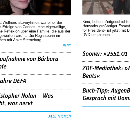
Kino, Leben, Zeitgeschichte
a Wollners »Everytime« war einer der
Horwaths großartiger Essay
 Erfolge von Cannes: eine eigenwillige,
for President« ist jetzt mit 
he Reflexion über eine ­Familie, die aus der
DVD erschienen.
geworfen wird … Die Regisseurin im
äch mit Anke Sterneborg.
MEHR
Sooner: »2551.01
aufnahme von Bárbara
nie
ZDF-Mediathek: 
Beats«
Jahre DEFA
Buch-Tipp: AugenB
istopher Nolan – Was
Gespräch mit Domi
bt, was nervt
ALLE THEMEN