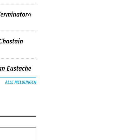
Terminator«
 Chastain
an Eustache
ALLE MELDUNGEN