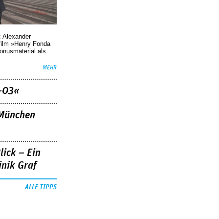
: Alexander
film »Henry Fonda
Bonusmaterial als
MEHR
–03«
»München
lick – Ein
nik Graf
ALLE TIPPS