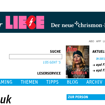
Jump to Navigation
ABO
APP
L
SUCHE
AKTUEL
SUCHE
IN DIE
epd F
epd F
LESERSERVICE
AMING
THEMEN
TIPPS
BLOG
ARCHIV
huk
ZUR PERSON