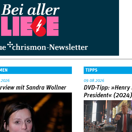
MEN
TIPPS
.2026
09.08.2026
erview mit Sandra Wollner
DVD-Tipp: »Henry 
President« (2024