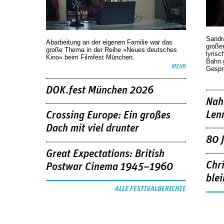
Sandr
Abarbeitung an der eigenen Familie war das
großen
große Thema in der Reihe »Neues deutsches
lyrisc
Kino« beim Filmfest München.
Bahn 
MEHR
Gespr
DOK.fest München 2026
Nah
Len
Crossing Europe: Ein großes
Dach mit viel drunter
80 
Great Expectations: British
Chr
Postwar Cinema 1945–1960
blei
ALLE FESTIVALBERICHTE